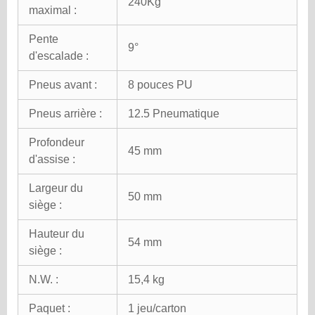
240Kg
maximal :
Pente
9°
d'escalade :
Pneus avant :
8 pouces PU
Pneus arrière :
12.5 Pneumatique
Profondeur
45 mm
d'assise :
Largeur du
50 mm
siège :
Hauteur du
54 mm
siège :
N.W. :
15,4 kg
Paquet :
1 jeu/carton