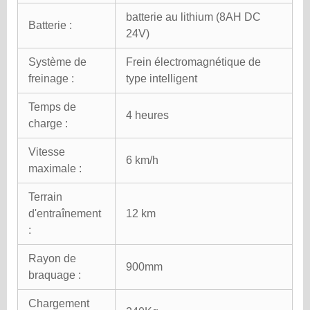
batterie au lithium (8AH DC
Batterie :
24V)
Système de
Frein électromagnétique de
freinage :
type intelligent
Temps de
4 heures
charge :
Vitesse
6 km/h
maximale :
Terrain
d'entraînement
12 km
:
Rayon de
900mm
braquage :
Chargement