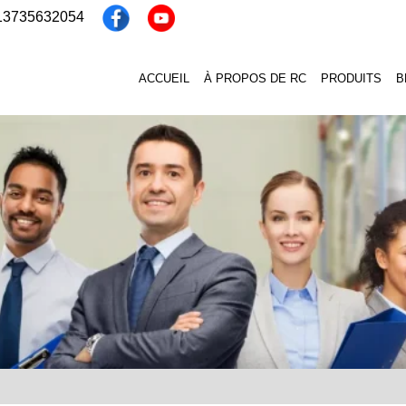
 13735632054
ACCUEIL
À PROPOS DE RC
PRODUITS
B