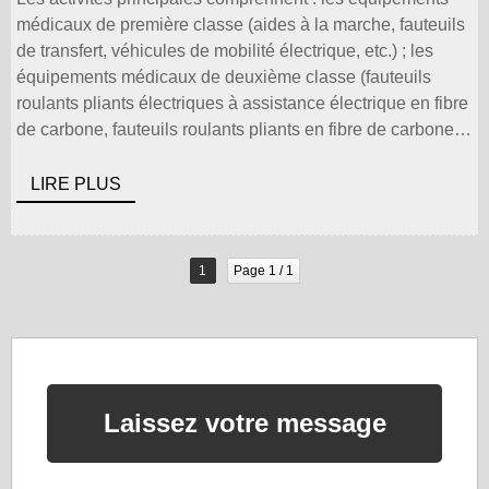
médicaux de première classe (aides à la marche, fauteuils
de transfert, véhicules de mobilité électrique, etc.) ; les
équipements médicaux de deuxième classe (fauteuils
roulants pliants électriques à assistance électrique en fibre
de carbone, fauteuils roulants pliants en fibre de carbone,
fauteuils roulants pliants en alliage d'aluminium, fauteuils
roulants électriques multifonctionnels, etc. ) ; véhicules
LIRE PLUS
récréatifs hors route et pièces détachées ; bicyclettes
électriques ; cyclomoteurs et pièces détachées, et fournit
d'excellents services techniques, [...]
1
Page 1 / 1
Laissez votre message