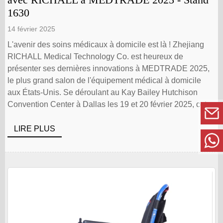
1630
14 février 2025
L'avenir des soins médicaux à domicile est là ! Zhejiang
RICHALL Medical Technology Co. est heureux de
présenter ses dernières innovations à MEDTRADE 2025,
le plus grand salon de l'équipement médical à domicile
aux États-Unis. Se déroulant au Kay Bailey Hutchison
Convention Center à Dallas les 19 et 20 février 2025, cet
événement met en avant les dernières avancées en
matière de solutions de mobilité. Venez nous rendre visite
LIRE PLUS
au stand [...]