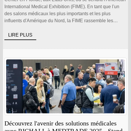
International Medical Exhibition (FIME). En tant que l'un
des salons médicaux les plus importants et les plus
influents d'Amérique du Nord, la FIME rassemble les
fabricants de dispositifs médicaux, les fournisseurs, les
experts de l'industrie et les acheteurs professionnels [...]
LIRE PLUS
Découvrez l'avenir des solutions médicales
avec RICHALL à MEDTRADE 2025 - Stand