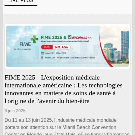
exposition, plusieurs [...]
LIRE PLUS
FIME 2025 - L'exposition médicale
internationale américaine : Les technologies
innovantes en matière de soins de santé à
l'origine de l'avenir du bien-être
3 juin 2025
Du 11 au 13 juin 2025, l'industrie médicale mondiale
portera son attention sur le Miami Beach Convention
Center en Floride, aux États-Unis, où se tiendra l'American