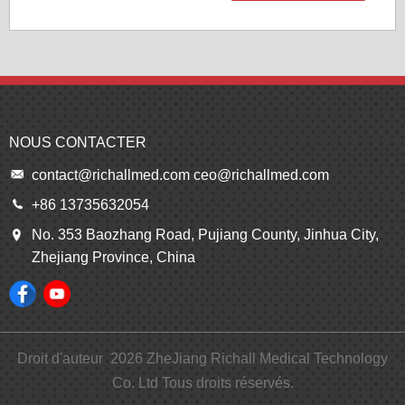
NOUS CONTACTER
contact@richallmed.com
ceo@richallmed.com
+86 13735632054
No. 353 Baozhang Road, Pujiang County, Jinhua City,
Zhejiang Province, China
Droit d'auteur
2026
ZheJiang Richall Medical Technology
Co. Ltd Tous droits réservés.