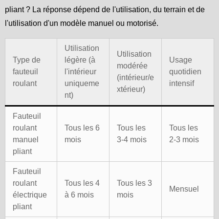
pliant ? La réponse dépend de l'utilisation, du terrain et de
l'utilisation d'un modèle manuel ou motorisé.
Utilisation
Utilisation
Type de
légère (à
Usage
modérée
fauteuil
l'intérieur
quotidien
(intérieur/e
roulant
uniqueme
intensif
xtérieur)
nt)
Fauteuil
roulant
Tous les 6
Tous les
Tous les
manuel
mois
3-4 mois
2-3 mois
pliant
Fauteuil
roulant
Tous les 4
Tous les 3
Mensuel
électrique
à 6 mois
mois
pliant