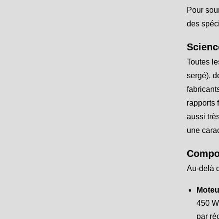
Pour sour
des spéci
Science
Toutes le
sergé), d
fabricant
rapports 
aussi trè
une carac
Compos
Au-delà d
Moteu
450 W 
par ré