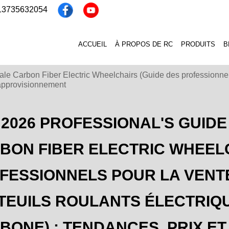
 13735632054
ACCUEIL
À PROPOS DE RC
PRODUITS
B
le Carbon Fiber Electric Wheelchairs (Guide des professionnels
t approvisionnement
 2026 PROFESSIONAL'S GUID
BON FIBER ELECTRIC WHEELC
FESSIONNELS POUR LA VENT
TEUILS ROULANTS ÉLECTRIQU
BONE) : TENDANCES, PRIX E