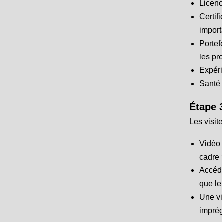
Licenc
Certif
import
Portef
les pr
Expéri
Santé 
Étape 3
Les visit
Vidéo 
cadre 
Accéde
que le
Une vi
imprég