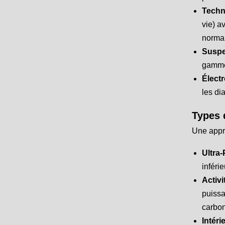
Techno
vie) a
normal
Suspe
gamme,
Élect
les di
Types 
Une appr
Ultra-
inféri
Activi
puissa
carbon
Intéri