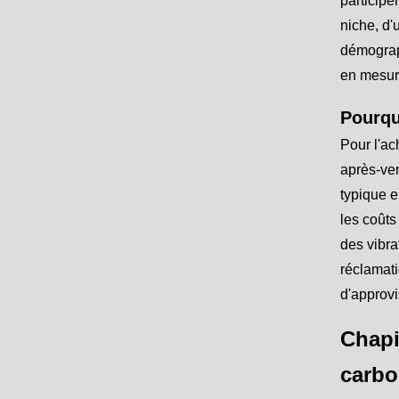
participe
niche, d'
démograp
en mesure
Pourqu
Pour l'ac
après-ven
typique e
les coûts
des vibra
réclamati
d'approv
Chapi
carbo