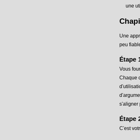
une ut
Chapi
Une appro
peu fiabl
Étape 1
Vous four
Chaque ca
d'utilisa
d'argumen
s'aligner
Étape 2
C'est vot