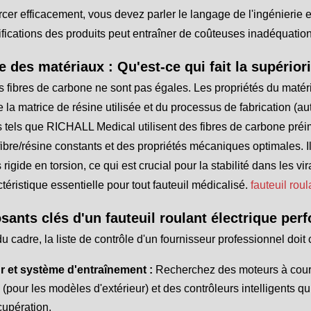
cer efficacement, vous devez parler le langage de l'ingénierie 
fications des produits peut entraîner de coûteuses inadéquation
 des matériaux : Qu'est-ce qui fait la supériori
s fibres de carbone ne sont pas égales. Les propriétés du matér
e la matrice de résine utilisée et du processus de fabrication (a
s tels que RICHALL Medical utilisent des fibres de carbone préi
fibre/résine constants et des propriétés mécaniques optimales. I
s rigide en torsion, ce qui est crucial pour la stabilité dans les v
téristique essentielle pour tout fauteuil médicalisé.
fauteuil roul
ants clés d'un fauteuil roulant électrique per
u cadre, la liste de contrôle d'un fournisseur professionnel doi
r et système d'entraînement :
Recherchez des moteurs à coura
(pour les modèles d'extérieur) et des contrôleurs intelligents qu
cupération.