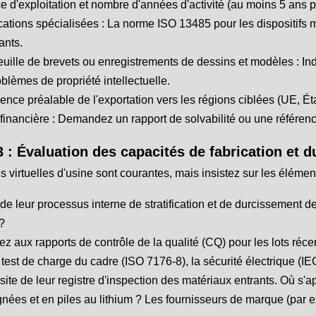
e d'exploitation et nombre d'années d'activité (au moins 5 ans pou
ications spécialisées : La norme ISO 13485 pour les dispositifs
ants.
euille de brevets ou enregistrements de dessins et modèles : In
oblèmes de propriété intellectuelle.
ence préalable de l'exportation vers les régions ciblées (UE, Éta
financière : Demandez un rapport de solvabilité ou une référence
 : Évaluation des capacités de fabrication et du
es virtuelles d'usine sont courantes, mais insistez sur les élém
de leur processus interne de stratification et de durcissement de
?
z aux rapports de contrôle de la qualité (CQ) pour les lots réce
 test de charge du cadre (ISO 7176-8), la sécurité électrique (IEC
site de leur registre d'inspection des matériaux entrants. Où s'a
nées et en piles au lithium ? Les fournisseurs de marque (par e