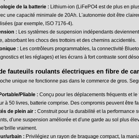
logie de la batterie :
Lithium-ion (LiFePO4 est de plus en plus
vec une capacité minimale de 20Ah. L'autonomie doit être clair
isées (par exemple, ISO 7176-4).
nsion :
Les systèmes de suspension indépendants deviennent l
 absorbant les chocs des trottoirs et des chemins accidentés.
ronique :
Les contrôleurs programmables, la connectivité Bluetoo
agnostics et les réglages) et les écrans à fort contraste sont dé
de fauteuils roulants électriques en fibre de c
oche unique ne fonctionne pas dans le commerce de gros. Segm
Portable/Pliable :
Conçu pour les déplacements fréquents et le t
eur à 50 livres, batterie comprise. Des compromis peuvent être fa
tés de plein air :
Construit pour la durabilité et la performance s
nts, d'une suspension améliorée et d'une garde au sol plus élevée
e'brille vraiment.
eur/urbain :
Privilégiez un rayon de braquage compact, la maniabi