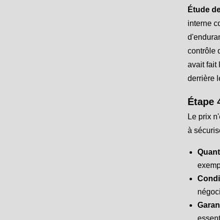
Étude de
interne c
d'enduran
contrôle 
avait fai
derrière 
Étape 4
Le prix n
à sécuris
Quant
exempl
Condi
négoci
Garan
essent