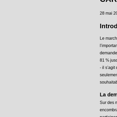
28 mai 2
Intro
Le marché
l'importa
demande d
81 % jusq
- il s'ag
seulement
souhaitab
La dem
Sur des m
encombran