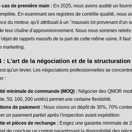
 cas de première main :
En 2025, nous avons audité un fournis
omplète. En examinant ses registres de contrôle qualité, nous a
ce du moteur, qu'il attribuait à un "mauvais lot provenant d'un
de leur chaîne d'approvisionnement. Nous nous sommes retirés de
t l'objet de rappels massifs de la part de cette même usine. Il fa
le marketing.
 : L'art de la négociation et de la structuratio
'est qu'un levier. Les négociations professionnelles se concentr
er :
ité minimale de commande (MOQ) :
Négocier des QMOR modul
e, 50, 100, 200 unités) permet une certaine flexibilité.
tions de paiement :
Nous visons un dépôt de 30%, 70% contre c
er un paiement partiel après l'inspection avant expédition.
tie et pièces de rechange :
Exigez une garantie minimale de 2 a
iel de conclure un contrat garantissant la disponibilité des piè