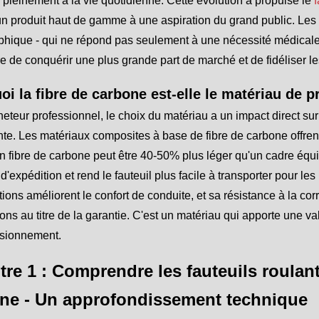
r pleinement à la vie quotidienne. Cette évolution a propulsé le
f
un produit haut de gamme à une aspiration du grand public. Les
hique - qui ne répond pas seulement à une nécessité médicale 
 de conquérir une plus grande part de marché et de fidéliser 
oi la fibre de carbone est-elle le matériau de p
heteur professionnel, le choix du matériau a un impact direct sur l
te. Les matériaux composites à base de fibre de carbone offren
n fibre de carbone peut être 40-50% plus léger qu'un cadre équ
 d'expédition et rend le fauteuil plus facile à transporter pour le
tions améliorent le confort de conduite, et sa résistance à la cor
ons au titre de la garantie. C'est un matériau qui apporte une va
isionnement.
tre 1 : Comprendre les fauteuils roulant
ne - Un approfondissement technique