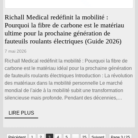
Richall Medical redéfinit la mobilité :
Pourquoi la fibre de carbone est le matériau
ultime pour la prochaine génération de
fauteuils roulants électriques (Guide 2026)
7 mai 2026
Richall Medical redéfinit la mobilité : Pourquoi la fibre de
carbone est le matériau idéal pour la prochaine génération
de fauteuils roulants électriques Introduction : La révolution
des matériaux dans la mobilité personnelle Le marché
mondial de l'aide à la mobilité subit une transformation
silencieuse mais profonde. Pendant des décennies,
l'aluminium et l'acier ont été les choix par défaut pour les
châssis des fauteuils roulants électriques, offrant un
LIRE PLUS
compromis entre [...]
Précédent
1
2
3
4
5
...
25
Suivant
Page 3 / 25