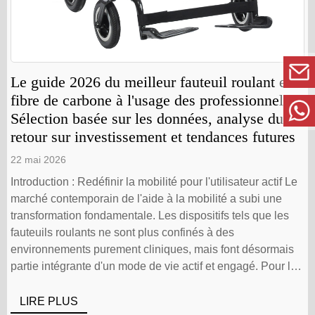
Le guide 2026 du meilleur fauteuil roulant en
fibre de carbone à l'usage des professionnels :
Sélection basée sur les données, analyse du
retour sur investissement et tendances futures
22 mai 2026
Introduction : Redéfinir la mobilité pour l'utilisateur actif Le
marché contemporain de l'aide à la mobilité a subi une
transformation fondamentale. Les dispositifs tels que les
fauteuils roulants ne sont plus confinés à des
environnements purement cliniques, mais font désormais
partie intégrante d'un mode de vie actif et engagé. Pour les
distributeurs et les spécialistes de l'approvisionnement
ciblant les marchés européens, australiens et américains, il
LIRE PLUS