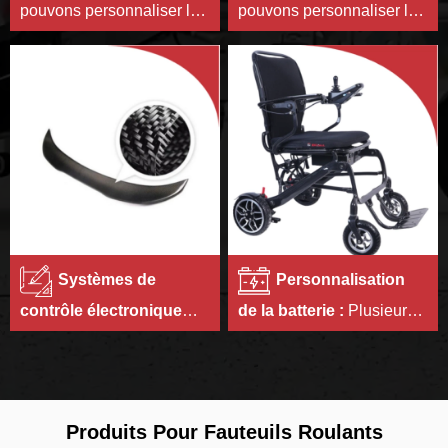
pouvons personnaliser la
pouvons personnaliser le
couleur qui vous est
modèle et la taille du
propre.
carton pour vous, et
imprimer les instructions
correspondant à votre
marque.
Systèmes de
Personnalisation
contrôle électronique
de la batterie :
Plusieurs
personnalisés :
Nous
capacités de batterie au
pouvons définir le
choix.
programme du contrôleur
de moteur en fonction des
Produits Pour Fauteuils Roulants