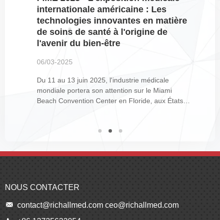
internationale américaine : Les
technologies innovantes en matière
de soins de santé à l'origine de
l'avenir du bien-être
06/03-2025
Du 11 au 13 juin 2025, l'industrie médicale
mondiale portera son attention sur le Miami
Beach Convention Center en Floride, aux États-
Unis, où se tiendra l'American International
Medical Exhibition (FIME). La FIME est l'un des
salons médicaux les plus importants et les plus
influents d'Amérique du Nord....
NOUS CONTACTER
contact@richallmed.com
ceo@richallmed.com