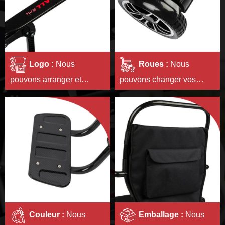
Logo :
Nous
Roues :
Nous
pouvons arranger et
pouvons changer vos
combiner vos logos et les
pneus ou le style de vos
imprimer ou les coller sur
moyeux.
les produits de manière
esthétique.
Couleur :
Nous
Emballage :
Nous