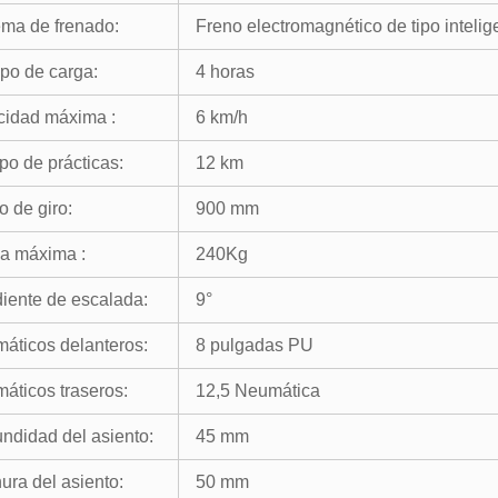
ema de frenado:
Freno electromagnético de tipo intelig
po de carga:
4 horas
cidad máxima :
6 km/h
o de prácticas:
12 km
o de giro:
900 mm
a máxima :
240Kg
iente de escalada:
9°
áticos delanteros:
8 pulgadas PU
áticos traseros:
12,5 Neumática
undidad del asiento:
45 mm
ura del asiento:
50 mm