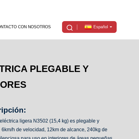
ONTACTO CON NOSOTROS
Español
CTRICA PLEGABLE Y
IORES
ripción:
 eléctrica ligera N3502 (15,4 kg) es plegable y
ne 6km/h de velocidad, 12km de alcance, 240kg de
ilenciosa para uso en interiores de áreas pequeñas.