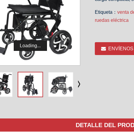
Etiqueta：
venta de
ruedas eléctrica
Loading...
ENVÍENOS
DETALLE DEL PRO