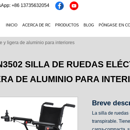
sApp: +86 13735632054
INICIO
ACERCA DE RC
PRODUCTOS
BLOG
PÓNGASE EN C
 y ligera de aluminio para interiores
N3502 SILLA DE RUEDAS ELÉ
ERA DE ALUMINIO PARA INTER
Breve desc
La silla de ruedas
transpirable. Tie
carga-compacta, s