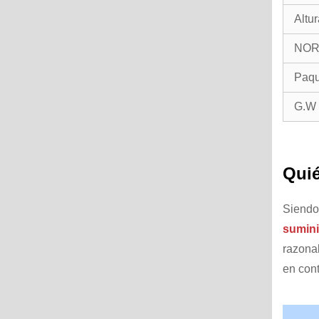
Altur
NOR
Paqu
G.W
Qui
Siendo
sumini
razonab
en cont