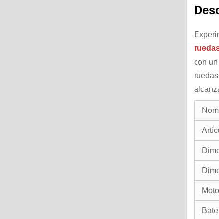
Desc
Experi
ruedas
con un 
ruedas 
alcanz
Nomb
Artíc
Dime
Dime
Moto
Bater