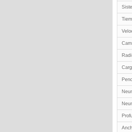
Sist
Tiem
Velo
Camp
Radi
Carg
Pend
Neum
Neum
Prof
Anch