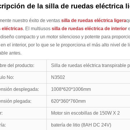
ripción de la silla de ruedas eléctrica l
mente nuestro éxito de ventas
silla de ruedas eléctrica ligera
q
 eléctricas
. El multiusos
silla de ruedas eléctrica de interior
e
diseño compacto y un motor silencioso y potente para proporcio
en el interior, por lo que se le proporciona el más alto nivel de l
able antes.
re del producto:
Silla de ruedas eléctrica transpirable 
ulo No:
N3502
nsión desplegada:
1008*620*1006mm
nsión plegada:
620*360*760mm
r:
Motor sin escobillas de 150W X 2
ía:
batería de litio (8AH DC 24V)