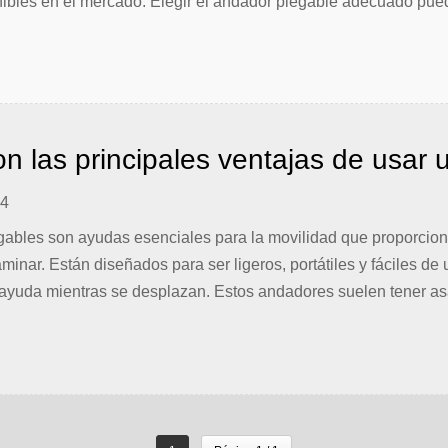
ibles en el mercado. Elegir el andador plegable adecuado pued
ísticas y especificaciones a tener en cuenta. Este [...]
n las principales ventajas de usar
24
ables son ayudas esenciales para la movilidad que proporcion
aminar. Están diseñados para ser ligeros, portátiles y fáciles de 
ayuda mientras se desplazan. Estos andadores suelen tener a
den soportar [...]