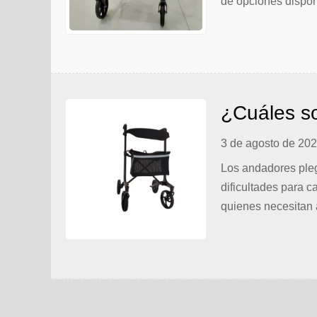
de opciones dispon
cantidad de caracter
¿Cuáles so
3 de agosto de 20
Los andadores pleg
dificultades para c
quienes necesitan 
resistentes que pue