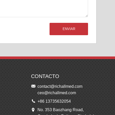
ENVIAR
CONTACTO
contact@richallmed.com
ceo@richallmed.com
+86 13735632054
No. 353 Baozhang Road,