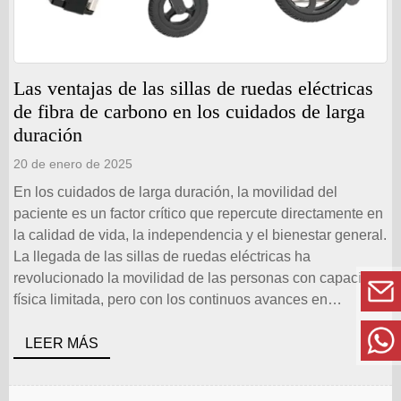
Las ventajas de las sillas de ruedas eléctricas
de fibra de carbono en los cuidados de larga
duración
20 de enero de 2025
En los cuidados de larga duración, la movilidad del
paciente es un factor crítico que repercute directamente en
la calidad de vida, la independencia y el bienestar general.
La llegada de las sillas de ruedas eléctricas ha
revolucionado la movilidad de las personas con capacidad
física limitada, pero con los continuos avances en
materiales y tecnología, las sillas de ruedas eléctricas de
fibra de carbono han surgido como el siguiente paso
LEER MÁS
evolutivo. Estos dispositivos de nueva generación [...]