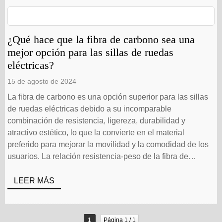
¿Qué hace que la fibra de carbono sea una
mejor opción para las sillas de ruedas
eléctricas?
15 de agosto de 2024
La fibra de carbono es una opción superior para las sillas
de ruedas eléctricas debido a su incomparable
combinación de resistencia, ligereza, durabilidad y
atractivo estético, lo que la convierte en el material
preferido para mejorar la movilidad y la comodidad de los
usuarios. La relación resistencia-peso de la fibra de
carbono Uno de los factores clave por los que destaca la
fibra de carbono es su excepcional relación resistencia-
LEER MÁS
peso. Los [...]
1
Página 1 / 1