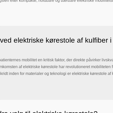
rgslen efter kompakte, holdbare og bærbare elektriske mobilitets
ed elektriske kørestole af kulfiber i
patienternes mobilitet en kritisk faktor, der direkte påvirker liv
mkomsten af elektriske kørestole har revolutioneret mobilitete
idt inden for materialer og teknologi er elektriske kørestole af
ner af enheder [...]