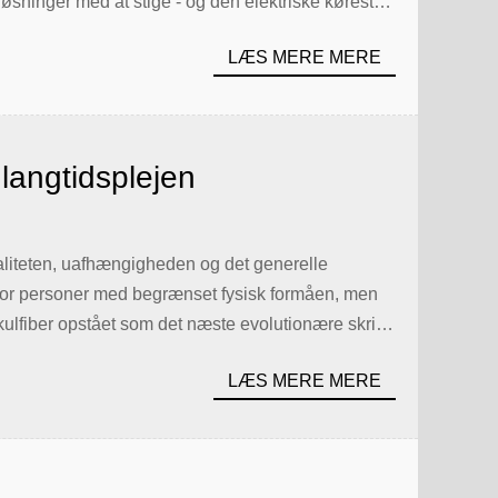
løsninger med at stige - og den elektriske kørestol
LÆS MERE MERE
 langtidsplejen
skvaliteten, uafhængigheden og det generelle
n for personer med begrænset fysisk formåen, men
 kulfiber opstået som det næste evolutionære skridt.
LÆS MERE MERE