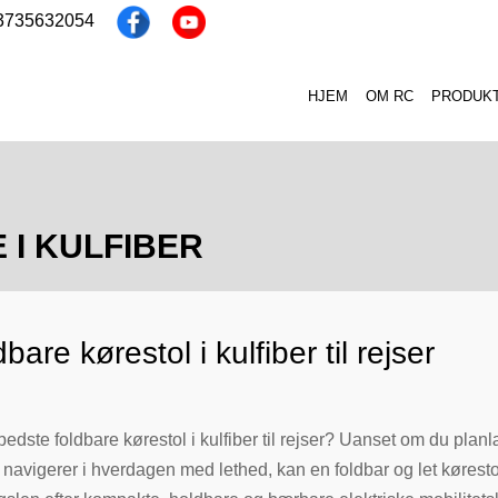
13735632054
HJEM
OM RC
PRODUK
 I KULFIBER
bare kørestol i kulfiber til rejser
bedste foldbare kørestol i kulfiber til rejser? Uanset om du pla
e navigerer i hverdagen med lethed, kan en foldbar og let kørestol