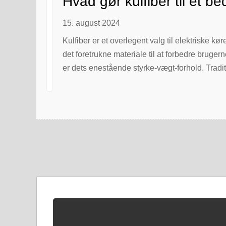
Hvad gør kulfiber til et be
15. august 2024
Kulfiber er et overlegent valg til elektriske k
det foretrukne materiale til at forbedre brugernes
er dets enestående styrke-vægt-forhold. Traditio