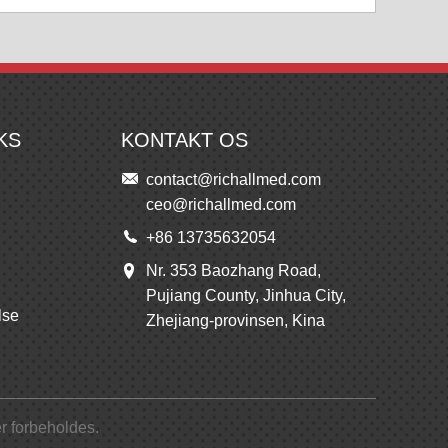
KS
KONTAKT OS
contact@richallmed.com
ceo@richallmed.com
+86 13735632054
Nr. 353 Baozhang Road,
Pujiang County, Jinhua City,
lse
Zhejiang-provinsen, Kina
r forbeholdes.