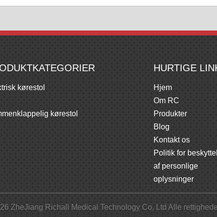
ODUKTKATEGORIER
HURTIGE LIN
trisk kørestol
Hjem
Om RC
menklappelig kørestol
Produkter
Blog
Kontakt os
Politik for beskytte
af personlige
oplysninger
26
ZheJiang Richall Medical Technology Co, Ltd Alle rettighede