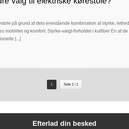
dre valg til elektriske kørestole?
ørestole på grund af dets enestående kombination af styrke, lethed
 mobilitet og komfort. Styrke-vægt-forholdet i kulfiber En af de vigt
nelle [...]
1
Side 1 / 1
Efterlad din besked