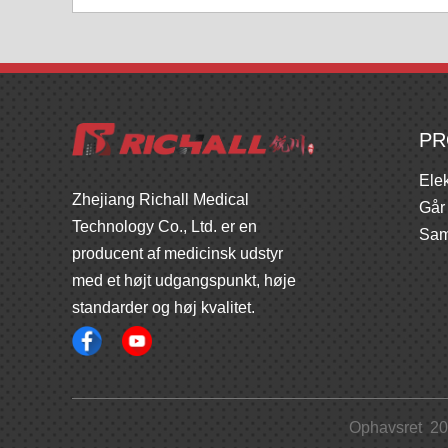
PR
Elek
Zhejiang Richall Medical
Går
Technology Co., Ltd. er en
Sam
producent af medicinsk udstyr
med et højt udgangspunkt, høje
standarder og høj kvalitet.
Ophavsret
20