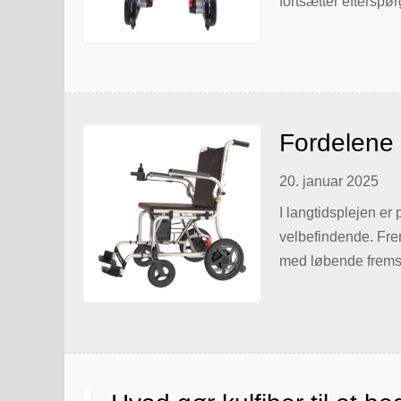
fortsætter efterspø
i kulfiber [...].
Fordelene v
20. januar 2025
I langtidsplejen er 
velbefindende. Fre
med løbende fremskr
Disse nye generatio