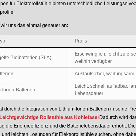
ypen für Elektrorollstühle bieten unterschiedliche Leistungsn
rofile.
wir uns das einmal genauer an:
Typ
Profis
Erschwinglich, leicht zu erse
elte Bleibatterien (SLA)
weithin verfügbar
tterien
Auslaufsicher, wartungsarm
Leicht, schnell aufladbar, la
m-Ionen-Batterien
Lebensdauer
at durch die Integration von Lithium-Ionen-Batterien in seine Pr
Leichtgewichtige Rollstühle aus Kohlefaser
Dadurch wird das
tig die Energieeffizienz und die Batterielebensdauer erhöht. Die
 und leichten Lösungen für Elektrorollstühle suchen, ohne dabe