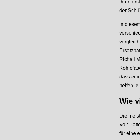
Ihren ers
der Schlü
In diesem
verschied
vergleich
Ersatzbat
Richall M
Kohlefase
dass er i
helfen, e
Wie v
Die meist
Volt-Batt
für eine