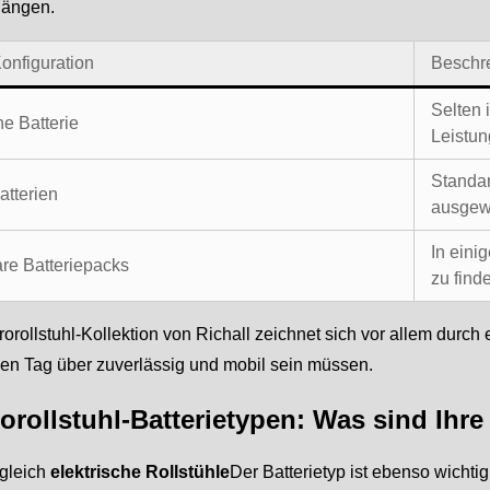
gängen.
onfiguration
Beschr
Selten 
ne Batterie
Leistun
Standar
atterien
ausgew
In eini
re Batteriepacks
zu find
rorollstuhl-Kollektion von Richall zeichnet sich vor allem durch 
en Tag über zuverlässig und mobil sein müssen.
rorollstuhl-Batterietypen: Was sind Ihr
gleich
elektrische Rollstühle
Der Batterietyp ist ebenso wichti