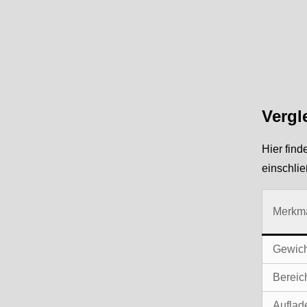
Vergl
Hier find
einschlie
Merkm
Gewich
Bereic
Auflad