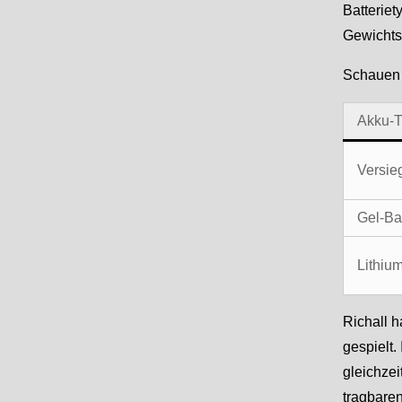
Batteriet
Gewichtsp
Schauen 
Akku-
Versieg
Gel-Ba
Lithiu
Richall h
gespielt.
gleichzei
tragbaren