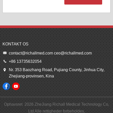
KONTAKT OS
contact@richallmed.com
ceo@richallmed.com
+86 13735632054
Nr. 353 Baozhang Road, Pujiang County, Jinhua City,
Zhejiang-provinsen, Kina
Ophavsret
2026
ZheJiang Richall Medical Technology Co,
Ltd Alle rettigheder forbeholdes.