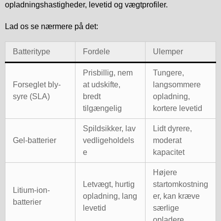
opladningshastigheder, levetid og vægtprofiler.
Lad os se nærmere på det:
Batteritype
Fordele
Ulemper
Prisbillig, nem
Tungere,
Forseglet bly-
at udskifte,
langsommere
syre (SLA)
bredt
opladning,
tilgængelig
kortere levetid
Spildsikker, lav
Lidt dyrere,
Gel-batterier
vedligeholdels
moderat
e
kapacitet
Højere
Letvægt, hurtig
startomkostning
Litium-ion-
opladning, lang
er, kan kræve
batterier
levetid
særlige
opladere