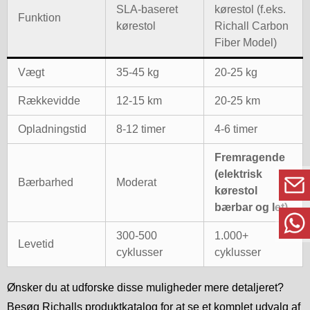
SLA-baseret
kørestol (f.eks.
Funktion
kørestol
Richall Carbon
Fiber Model)
Vægt
35-45 kg
20-25 kg
Rækkevidde
12-15 km
20-25 km
Opladningstid
8-12 timer
4-6 timer
Fremragende
(elektrisk
Bærbarhed
Moderat
kørestol
bærbar og let)
300-500
1.000+
Levetid
cyklusser
cyklusser
Ønsker du at udforske disse muligheder mere detaljeret?
Besøg Richalls produktkatalog for at se et komplet udvalg af