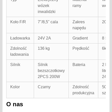
wózek
ramy
węgl
inwalidzki
Koło F/R
7"/8,5" cala
Zakres
20 k
napędu
Ładowarka
24V 2A
Gradient
8 Sto
Zdolność
136 kg
Prędkość
6km/
ładowania
Silnik
Silnik
Bateria
2 bat
bezszczotkowy
litow
2PCS 200W
24V 
Kolor
Czarny
Zdolność
5000
produkcyjna
sztuk
O nas