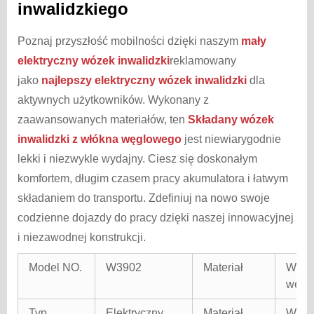
inwalidzkiego
Poznaj przyszłość mobilności dzięki naszym
mały
elektryczny wózek inwalidzki
reklamowany
jako
najlepszy elektryczny wózek inwalidzki
dla
aktywnych użytkowników. Wykonany z
zaawansowanych materiałów, ten
Składany wózek
inwalidzki z włókna węglowego
jest niewiarygodnie
lekki i niezwykle wydajny. Ciesz się doskonałym
komfortem, długim czasem pracy akumulatora i łatwym
składaniem do transportu. Zdefiniuj na nowo swoje
codzienne dojazdy do pracy dzięki naszej innowacyjnej
i niezawodnej konstrukcji.
Model NO.
W3902
Materiał
Włók
węgl
Typ
Elektryczny
Materiał
Włók