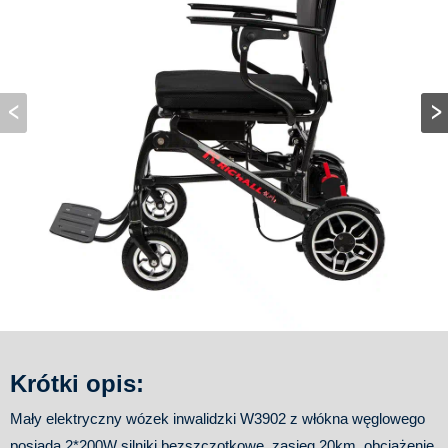
Krótki opis:
Mały elektryczny wózek inwalidzki W3902 z włókna węglowego
posiada 2*200W silniki bezszczotkowe, zasięg 20km, obciążenie