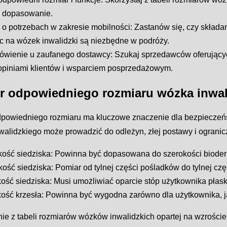
 dopasowanie.
 o potrzebach w zakresie mobilności: Zastanów się, czy składa
c na wózek inwalidzki są niezbędne w podróży.
ówienie u zaufanego dostawcy: Szukaj sprzedawców oferującyc
opiniami klientów i wsparciem posprzedażowym.
 odpowiedniego rozmiaru wózka inwali
powiedniego rozmiaru ma kluczowe znaczenie dla bezpieczeńs
walidzkiego może prowadzić do odleżyn, złej postawy i ogranic
ość siedziska: Powinna być dopasowana do szerokości bioder 
ość siedziska: Pomiar od tylnej części pośladków do tylnej czę
ść siedziska: Musi umożliwiać oparcie stóp użytkownika płas
ść krzesła: Powinna być wygodna zarówno dla użytkownika, ja
ie z tabeli rozmiarów wózków inwalidzkich opartej na wzroście