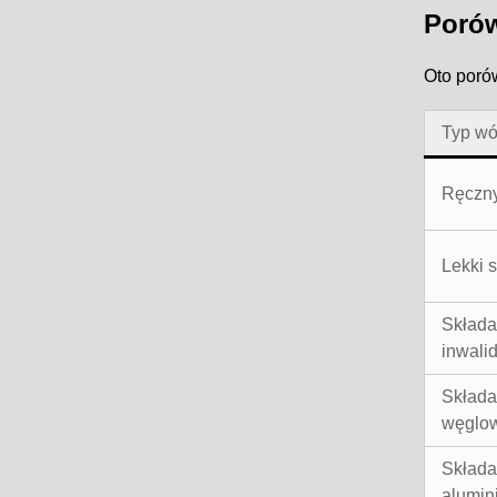
Porów
Oto poró
Typ wó
Ręczny
Lekki 
Składa
inwalid
Składa
węglo
Składa
alumin