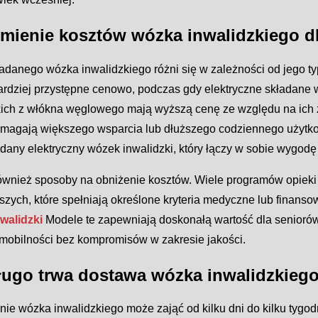
mienie kosztów wózka inwalidzkiego d
adanego wózka inwalidzkiego różni się w zależności od jego typ
ardziej przystępne cenowo, podczas gdy elektryczne składane 
kich z włókna węglowego mają wyższą cenę ze względu na ich z
ymagają większego wsparcia lub dłuższego codziennego użytkow
adany elektryczny wózek inwalidzki, który łączy w sobie wygod
również sposoby na obniżenie kosztów. Wiele programów opieki 
rszych, które spełniają określone kryteria medyczne lub fina
walidzki
Modele te zapewniają doskonałą wartość dla senioró
 mobilności bez kompromisów w zakresie jakości.
ługo trwa dostawa wózka inwalidzkieg
ie wózka inwalidzkiego może zająć od kilku dni do kilku tygod