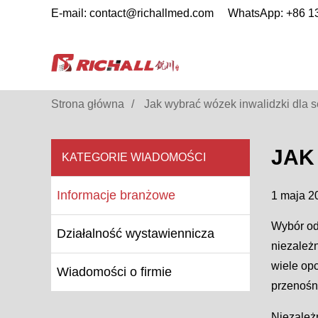
E-mail: contact@richallmed.com
WhatsApp: +86 
Strona główna
Jak wybrać wózek inwalidzki dla 
JAK
KATEGORIE WIADOMOŚCI
Informacje branżowe
1 maja 20
Wybór od
Działalność wystawiennicza
niezależn
wiele opc
Wiadomości o firmie
przenośno
Niezależ