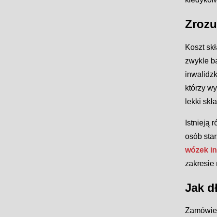
Zrozu
Koszt skł
zwykle b
inwalidz
którzy w
lekki skł
Istnieją 
osób sta
wózek in
zakresie
Jak d
Zamówien