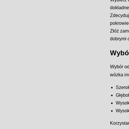
dokładne
Zdecyduj
pokrowie
Złóż zam
dobrymi 
Wybór
Wybór od
wózka in
Szerok
Głębok
Wysoko
Wysoko
Korzystan