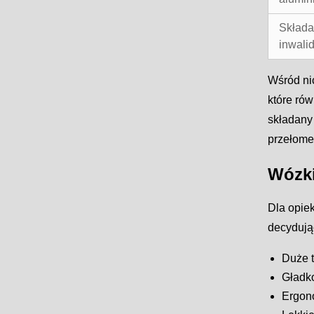
Składa
inwalid
Wśród nic
które rów
składany
przełom
Wózki
Dla opie
decydują
Duże t
Gładko
Ergon