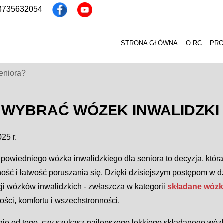
13735632054
STRONA GŁÓWNA
O RC
PR
seniora?
 WYBRAĆ WÓZEK INWALIDZKI
25 r.
powiedniego wózka inwalidzkiego dla seniora to decyzja, któr
ość i łatwość poruszania się. Dzięki dzisiejszym postępom w dz
ji wózków inwalidzkich - zwłaszcza w kategorii
składane wózki
ści, komfortu i wszechstronności.
nie od tego, czy szukasz najlepszego lekkiego składanego wóz