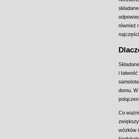
składane
odpowied
również 
najczęśc
Dlacz
Składane
i łatwoś
samolota
domu. W 
połączen
Co ważni
zwiększy
wózków i
kiedykol