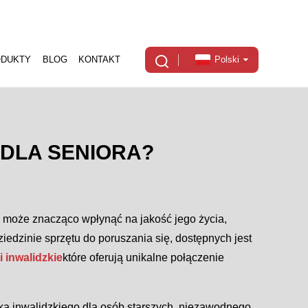
ODUKTY
BLOG
KONTAKT
Polski
 DLA SENIORA?
a może znacząco wpłynąć na jakość jego życia,
iedzinie sprzętu do poruszania się, dostępnych jest
 inwalidzkie
które oferują unikalne połączenie
ka inwalidzkiego dla osób starszych, niezawodnego