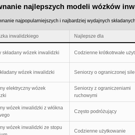
nanie najlepszych modeli wózków inwa
wnanie najpopularniejszych i najbardziej wydajnych składanyc
zka inwalidzkiego
Najlepsze dla
 składany wózek inwalidzki
Codzienne krótkotrwałe uży
składany wózek inwalidzki
Seniorzy o ograniczonej sile
ny elektryczny wózek
Seniorzy z ograniczeniami
zki
ruchowymi
ny wózek inwalidzki z włókna
Często podróżujący
wego
ny wózek inwalidzki ze stopu
Codzienne użytkowanie
ium