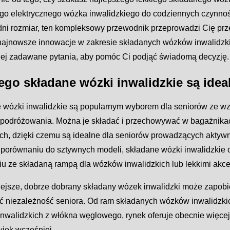
go elektrycznego wózka inwalidzkiego do codziennych czynnośc
ni rozmiar, ten kompleksowy przewodnik przeprowadzi Cię prz
najnowsze innowacje w zakresie składanych wózków inwalidzk
iej zadawane pytania, aby pomóc Ci podjąć świadomą decyzję.
ego składane wózki inwalidzkie są idea
 wózki inwalidzkie są popularnym wyborem dla seniorów ze w
ć podróżowania. Można je składać i przechowywać w bagażnik
ch, dzięki czemu są idealne dla seniorów prowadzących aktywn
porównaniu do sztywnych modeli, składane wózki inwalidzkie o
iu ze składaną rampą dla wózków inwalidzkich lub lekkimi akc
ejsze, dobrze dobrany składany wózek inwalidzki może zapobi
ć niezależność seniora. Od ram składanych wózków inwalidzkic
nwalidzkich z włókna węglowego, rynek oferuje obecnie więcej
wiek wcześniej.