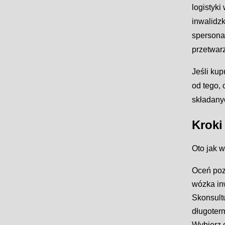
logistyki
inwalidzk
spersona
przetwar
Jeśli ku
od tego,
składany
Kroki
Oto jak 
Oceń poz
wózka in
Skonsultu
długoter
Wybierz o