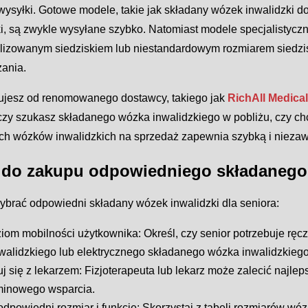
 wysyłki. Gotowe modele, takie jak składany wózek inwalidzki 
i, są zwykle wysyłane szybko. Natomiast modele specjalistyczne
lizowanym siedziskiem lub niestandardowym rozmiarem sied
zania.
pujesz od renomowanego dostawcy, takiego jak
RichAll Medical
 czy szukasz składanego wózka inwalidzkiego w pobliżu, czy ch
ch wózków inwalidzkich na sprzedaż zapewnia szybką i nieza
 do zakupu odpowiedniego składanego
wybrać odpowiedni składany wózek inwalidzki dla seniora:
iom mobilności użytkownika: Określ, czy senior potrzebuje rę
walidzkiego lub elektrycznego składanego wózka inwalidzkiego
j się z lekarzem: Fizjoterapeuta lub lekarz może zalecić najle
minowego wsparcia.
dpowiedni rozmiar i funkcje: Skorzystaj z tabeli rozmiarów wó