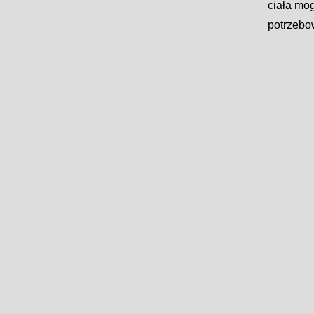
ciała mo
potrzebo