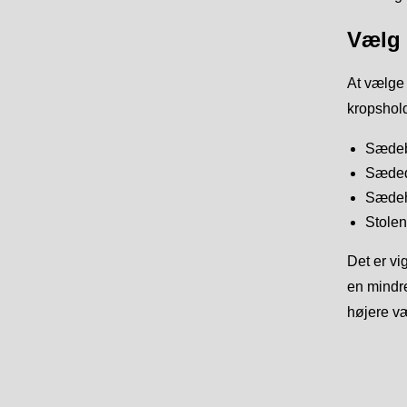
Vælg 
At vælge 
kropshold
Sædebr
Sædedy
Sædehø
Stolen
Det er vi
en mindre
højere væ