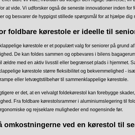
for at vide. Vi udforsker også de seneste innovationer inden fo
r og besvarer de hyppigst stillede spørgsmål for at hjælpe dig m
r foldbare kørestole er ideelle til senio
appelige kørestole er et populært valg for seniorer på grund
ighed. De kan foldes sammen og opbevares i bilens bagagerum, 
til ældre med en aktiv livsstil eller begrænset plads i hjemmet.
appelige kørestole større fleksibilitet og bekvemmelighed - 
rampe eller letvægtstilbehør til sammenklappelige kørestole.
tigere er det, at en velvalgt foldekørestol kan forebygge skade
hed. Fra foldbare kørestolsrammer i aluminiumslegering til fold
ergonomiske og rejseklare muligheder end nogensinde før.
å omkostningerne ved en kørestol til se