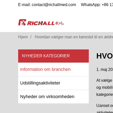
E-mail: contact@richallmed.com
WhatsApp: +86 
Hjem
Hvordan vælger man en kørestol til en ældr
HVO
NYHEDER KATEGORIER
Information om branchen
1. maj 2
At vælge 
Udstillingsaktiviteter
og mobili
kategori
Nyheder om virksomheden
Uanset om
aktivitet