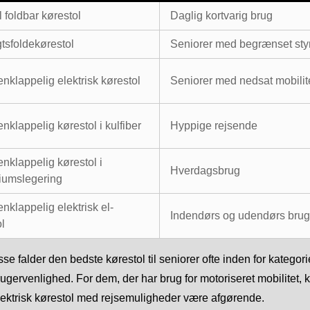
 foldbar kørestol
Daglig kortvarig brug
tsfoldekørestol
Seniorer med begrænset sty
klappelig elektrisk kørestol
Seniorer med nedsat mobilit
klappelig kørestol i kulfiber
Hyppige rejsende
klappelig kørestol i
Hverdagsbrug
iumslegering
klappelig elektrisk el-
Indendørs og udendørs brug
l
sse falder den bedste kørestol til seniorer ofte inden for katego
rugervenlighed. For dem, der har brug for motoriseret mobilitet, k
lektrisk kørestol med rejsemuligheder være afgørende.