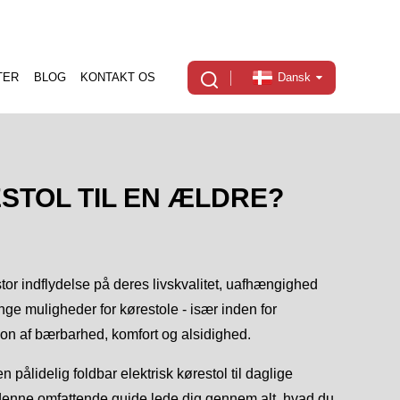
TER
BLOG
KONTAKT OS
Dansk
TOL TIL EN ÆLDRE?
stor indflydelse på deres livskvalitet, uafhængighed
nge muligheder for kørestole - især inden for
ion af bærbarhed, komfort og alsidighed.
 pålidelig foldbar elektrisk kørestol til daglige
vil denne omfattende guide lede dig gennem alt, hvad du