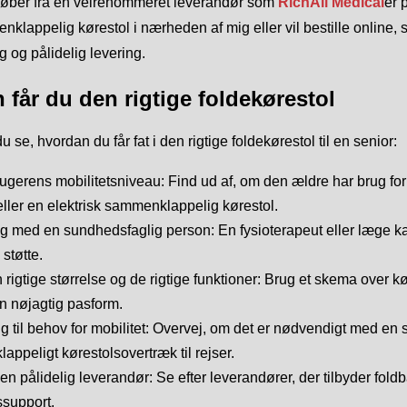
køber fra en velrenommeret leverandør som
RichAll Medical
er 
klappelig kørestol i nærheden af mig eller vil bestille online, 
ig og pålidelig levering.
 får du den rigtige foldekørestol
u se, hvordan du får fat i den rigtige foldekørestol til en senior:
ugerens mobilitetsniveau: Find ud af, om den ældre har brug fo
eller en elektrisk sammenklappelig kørestol.
g med en sundhedsfaglig person: En fysioterapeut eller læge kan
 støtte.
rigtige størrelse og de rigtige funktioner: Brug et skema over 
 en nøjagtig pasform.
ing til behov for mobilitet: Overvej, om det er nødvendigt med e
ppeligt kørestolsovertræk til rejser.
a en pålidelig leverandør: Se efter leverandører, der tilbyder fo
ssupport.