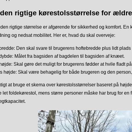
den rigtige kørestolsstørrelse for ældr
den rigtige størrelse er afgørende for sikkerhed og komfort. En køre
ning og nedsat mobilitet. Her er, hvad du skal overveje:
edde: Den skal svare til brugerens hoftebredde plus lidt plads t
bde: Målet fra bagsiden af bagdelen til bagsiden af knæet.
jde: Skal gøre det muligt for brugerens fødder at hvile fladt på 
s højde: Skal være behagelig for både brugeren og den person,
gtigt at bruge et skema over kørestolsstørrelser baseret på h
 let foldekørestol, mens større personer måske har brug for en 
gtkapacitet.