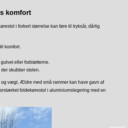
es komfort
stol i forkert størrelse kan føre til tryksår, dårlig
il komfort.
gulvet eller fodstøtterne.
 der skubber stolen.
øjde og vægt. Ældre med små rammer kan have gavn af
forstærket foldekørestol i aluminiumslegering med en