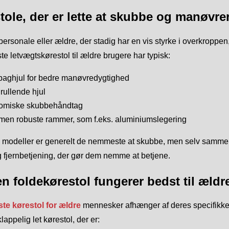
tole, der er lette at skubbe og manøvre
personale eller ældre, der stadig har en vis styrke i overkroppen,
e letvægtskørestol til ældre brugere har typisk:
baghjul for bedre manøvredygtighed
rullende hjul
omiske skubbehåndtag
 men robuste rammer, som f.eks. aluminiumslegering
modeller er generelt de nemmeste at skubbe, men selv sammenkl
g fjernbetjening, der gør dem nemme at betjene.
en foldekørestol fungerer bedst til æl
te kørestol
for ældre
mennesker afhænger af deres specifikke 
ppelig let kørestol, der er: