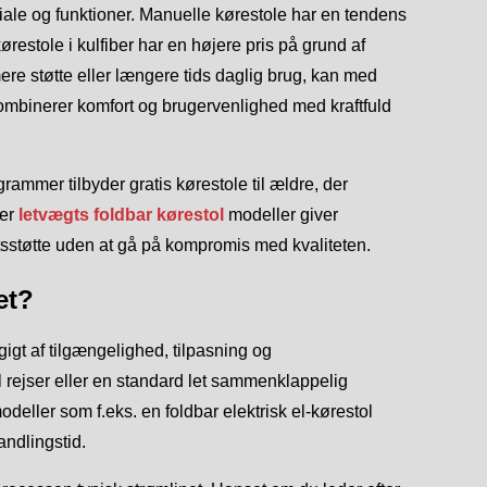
iale og funktioner. Manuelle kørestole har en tendens
restole i kulfiber har en højere pris på grund af
ere støtte eller længere tids daglig brug, kan med
 kombinerer komfort og brugervenlighed med kraftfuld
mer tilbyder gratis kørestole til ældre, der
der
letvægts foldbar kørestol
modeller giver
tsstøtte uden at gå på kompromis med kvaliteten.
et?
ngigt af tilgængelighed, tilpasning og
 rejser eller en standard let sammenklappelig
deller som f.eks. en foldbar elektrisk el-kørestol
ndlingstid.