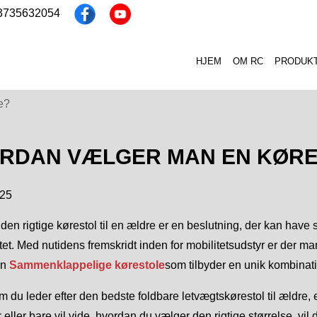
13735632054
HJEM
OM RC
PRODUK
e?
RDAN VÆLGER MAN EN KØRES
025
den rigtige kørestol til en ældre er en beslutning, der kan have 
tet. Med nutidens fremskridt inden for mobilitetsudstyr er der ma
en
Sammenklappelige kørestole
som tilbyder en unik kombinat
 du leder efter den bedste foldbare letvægtskørestol til ældre, en
er eller bare vil vide, hvordan du vælger den rigtige størrelse, 