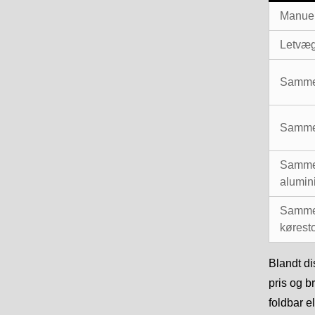
Manuel
Letvæg
Sammen
Sammen
Sammen
alumin
Sammen
køresto
Blandt di
pris og b
foldbar e