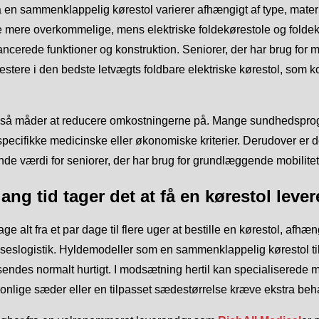
 en sammenklappelig kørestol varierer afhængigt af type, mater
re mere overkommelige, mens elektriske foldekørestole og foldekø
ncerede funktioner og konstruktion. Seniorer, der har brug for m
vestere i den bedste letvægts foldbare elektriske kørestol, som
så måder at reducere omkostningerne på. Mange sundhedsprogram
specifikke medicinske eller økonomiske kriterier. Derudover er 
de værdi for seniorer, der har brug for grundlæggende mobilite
ang tid tager det at få en kørestol lever
age alt fra et par dage til flere uger at bestille en kørestol, afhæ
seslogistik. Hyldemodeller som en sammenklappelig kørestol til
sendes normalt hurtigt. I modsætning hertil kan specialiserede mo
nlige sæder eller en tilpasset sædestørrelse kræve ekstra beha