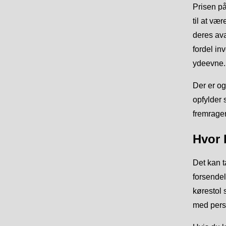
Prisen på
til at væ
deres ava
fordel in
ydeevne.
Der er og
opfylder 
fremragen
Hvor l
Det kan t
forsendel
kørestol 
med perso