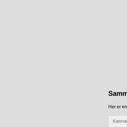
Samme
Her er en
Kørest