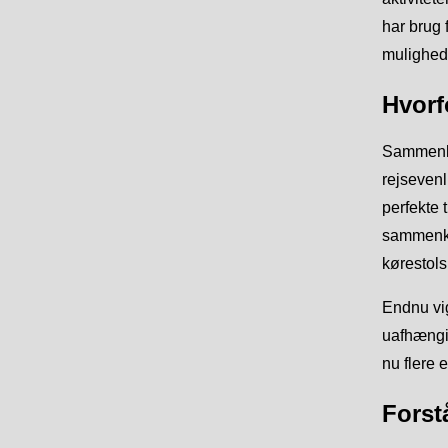
har brug 
mulighede
Hvorfo
Sammenkl
rejsevenl
perfekte 
sammenkl
kørestols
Endnu vig
uafhængig
nu flere 
Forst