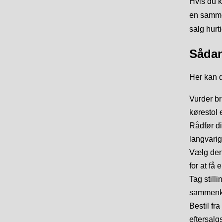
Hvis du 
en sammen
salg hurt
Sådan
Her kan d
Vurder br
kørestol 
Rådfør di
langvarig
Vælg den 
for at få
Tag still
sammenkla
Bestil fr
eftersalg