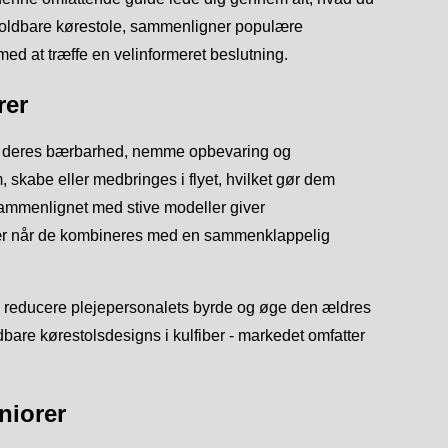
r foldbare kørestole, sammenligner populære
ed at træffe en velinformeret beslutning.
rer
 af deres bærbarhed, nemme opbevaring og
skabe eller medbringes i flyet, hvilket gør dem
 Sammenlignet med stive modeller giver
især når de kombineres med en sammenklappelig
r, reducere plejepersonalets byrde og øge den ældres
bare kørestolsdesigns i kulfiber - markedet omfatter
niorer