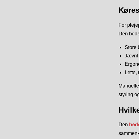
Køres
For pleje
Den bedst
Store 
Jævnt 
Ergon
Lette,
Manuelle 
styring o
Hvilk
Den
beds
sammenkla