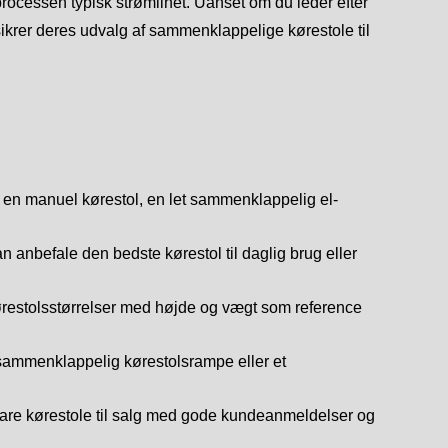
processen typisk strømlinet. Uanset om du leder efter
sikrer deres udvalg af sammenklappelige kørestole til
r en manuel kørestol, en let sammenklappelig el-
 anbefale den bedste kørestol til daglig brug eller
kørestolsstørrelser med højde og vægt som reference
n sammenklappelig kørestolsrampe eller et
ldbare kørestole til salg med gode kundeanmeldelser og