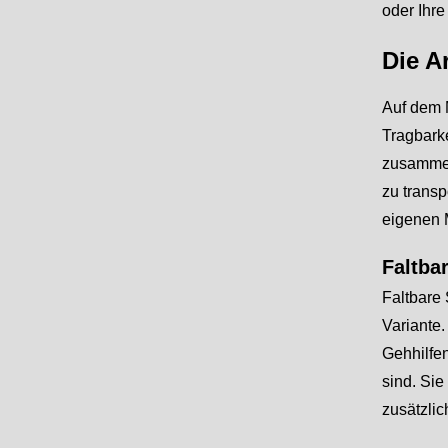
oder Ihr
Die A
Auf dem M
Tragbarke
zusammenk
zu transp
eigenen 
Faltba
Faltbare 
Variante.
Gehhilfen
sind. Sie
zusätzlic