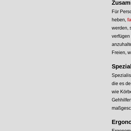
Zusamm
Für Pers
heben,
f
werden, s
verfügen 
anzuhalte
Freien, 
Spezial
Spezialis
die es d
wie Körb
Gehhilfen
maßgesch
Ergono
Ergonomis