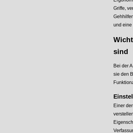
Griffe, 
Gehhilfen
und eine 
Wicht
sind
Bei der A
sie den B
Funktiona
Einste
Einer der
verstelle
Eigenscha
Verfassun