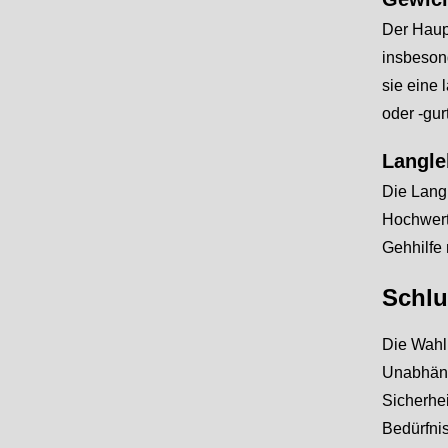
Der Haupt
insbesond
sie eine
oder -gur
Langle
Die Langl
Hochwerti
Gehhilfe 
Schlu
Die Wahl 
Unabhäng
Sicherhei
Bedürfnis