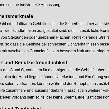
hen so eine individuelle Anpassung.
heitsmerkmale
ahl einer faltbaren Gehhilfe sollte die Sicherheit immer an erste
n wie Handbremsen ausgestattet sind, die für zusätzliche Kontr
 von Steigungen oder unebenen Flächen. Reflektierende Streife
rn, so dass die Gehhilfe bei schlechten Lichtverhältnissen be
n mit rutschfesten Gummiaufsätzen besseren Halt und verringer
t und Benutzerfreundlichkeit
st das A und O, vor allem für diejenigen, die die Gehhilfe übe
die gut in der Hand liegen, können Überlastung und Ermüdung v
n, sofern vorhanden, können während der Ruhephasen zusätzlich
lfe zusammen- und auseinanderfalten lässt, ist ein weiterer Fakt
ierter Vorgang sein sollte, der keine übermäßige Kraft oder ko
t und Tragbarkeit