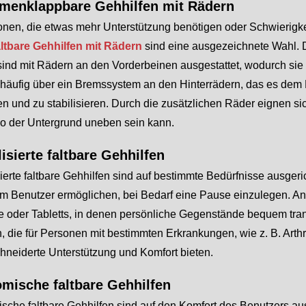
enklappbare Gehhilfen mit Rädern
onen, die etwas mehr Unterstützung benötigen oder Schwierigke
altbare Gehhilfen mit Rädern
sind eine ausgezeichnete Wahl. D
ind mit Rädern an den Vorderbeinen ausgestattet, wodurch sie l
häufig über ein Bremssystem an den Hinterrädern, das es dem Be
n und zu stabilisieren. Durch die zusätzlichen Räder eignen si
wo der Untergrund uneben sein kann.
isierte faltbare Gehhilfen
ierte faltbare Gehhilfen sind auf bestimmte Bedürfnisse ausgeric
em Benutzer ermöglichen, bei Bedarf eine Pause einzulegen. An
e oder Tabletts, in denen persönliche Gegenstände bequem tran
, die für Personen mit bestimmten Erkrankungen, wie z. B. Arthr
neiderte Unterstützung und Komfort bieten.
mische faltbare Gehhilfen
che faltbare Gehhilfen sind auf den Komfort des Benutzers ausg