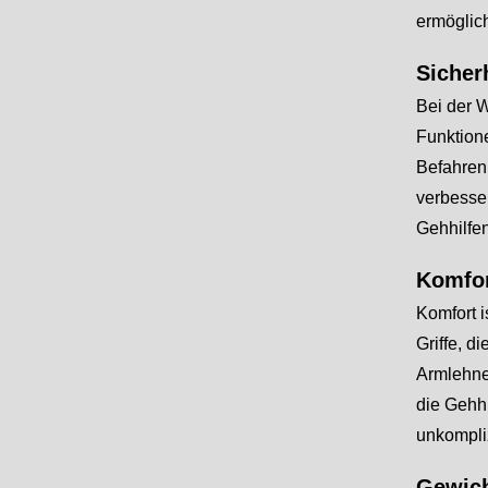
ermöglic
Sicher
Bei der W
Funktione
Befahren
verbesse
Gehhilfe
Komfor
Komfort i
Griffe, 
Armlehne
die Gehhi
unkompliz
Gewich