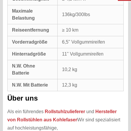
Maximale
136kg/300lbs
Belastung
Reiseentfernung
≥ 10 km
Vorderradgröße
6,5" Vollgummireifen
Hinterradgröße
11" Vollgummireifen
N.W. Ohne
10,2 kg
Batterie
N.W. Mit Batterie
12,3 kg
Über uns
Als ein führendes
Rollstuhlzulieferer
und
Hersteller
von Rollstühlen aus Kohlefaser
Wir sind spezialisiert
auf hochleistungsfähige,