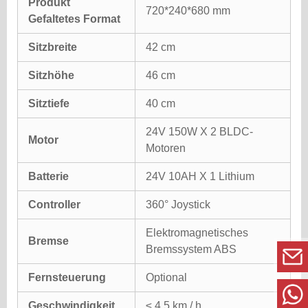
Produkt
720*240*680 mm
Gefaltetes Format
Sitzbreite
42 cm
Sitzhöhe
46 cm
Sitztiefe
40 cm
24V 150W X 2 BLDC-
Motor
Motoren
Batterie
24V 10AH X 1 Lithium
Controller
360° Joystick
Elektromagnetisches
Bremse
Bremssystem ABS
Fernsteuerung
Optional
Geschwindigkeit
≤ 4,5 km / h