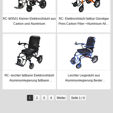
RC-W3501 Kleiner Elektrorollstuhl aus
RC- Elektrorollstuhl faltbar Günstiger
Carbon und Aluminium
Preis Carbon Fiber +Aluminium Alloy
Best Lightweight Folding Electric
Wheelchair
RC- leichter faltbarer Elektrorollstuhl
Leichter Liegestuhl aus
Aluminiumlegierung faltbarer
Aluminiumlegierung Bester
Elektrorollstuhl für Erwachsene
leichtgewichtiger Elektrorollstuhl
1
2
3
4
Weiter
Seite 1 / 4