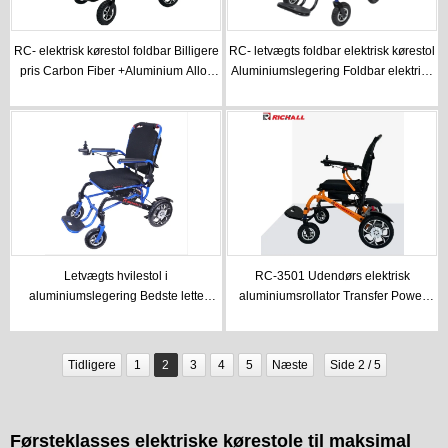
RC- elektrisk kørestol foldbar Billigere
RC- letvægts foldbar elektrisk kørestol
pris Carbon Fiber +Aluminium Alloy
Aluminiumslegering Foldbar elektrisk
Bedste lette foldbare elektriske
kørestol til voksne
kørestol
Letvægts hvilestol i
RC-3501 Udendørs elektrisk
aluminiumslegering Bedste lette
aluminiumsrollator Transfer Power
elektriske kørestol
Stair Best Wheelchair Electric
Tidligere
1
2
3
4
5
Næste
Side 2 / 5
Førsteklasses elektriske kørestole til maksimal