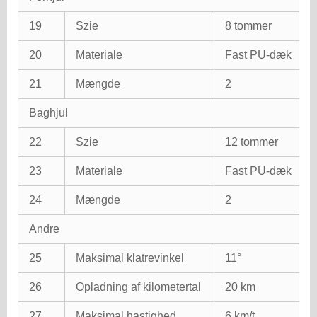
19
Szie
8 tommer
20
Materiale
Fast PU-dæk
21
Mængde
2
Baghjul
22
Szie
12 tommer
23
Materiale
Fast PU-dæk
24
Mængde
2
Andre
25
Maksimal klatrevinkel
11°
26
Opladning af kilometertal
20 km
27
Maksimal hastighed
6 km/t