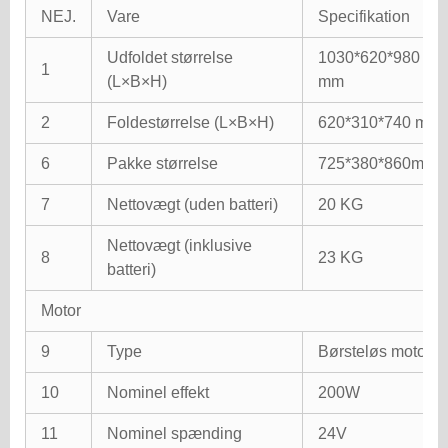
NEJ.
Vare
Specifikation
Udfoldet størrelse
1030*620*980
1
(L×B×H)
mm
2
Foldestørrelse (L×B×H)
620*310*740 mm
6
Pakke størrelse
725*380*860mm
7
Nettovægt (uden batteri)
20 KG
Nettovægt (inklusive
8
23 KG
batteri)
Motor
9
Type
Børsteløs motor
10
Nominel effekt
200W
11
Nominel spænding
24V