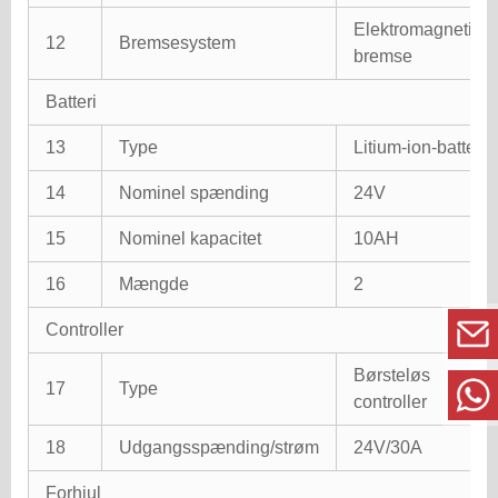
Elektromagnetisk
12
Bremsesystem
bremse
Batteri
13
Type
Litium-ion-batteri
14
Nominel spænding
24V
15
Nominel kapacitet
10AH
16
Mængde
2
Controller
Børsteløs
17
Type
controller
18
Udgangsspænding/strøm
24V/30A
Forhjul