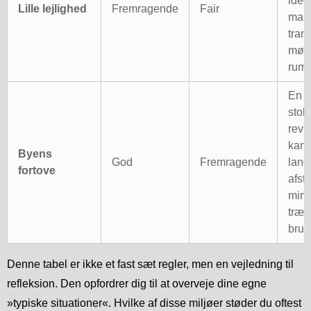
ideel
Lille lejlighed
Fremragende
Fair
manø
tran
møb
rum.
En e
stol 
revn
kant
Byens
God
Fremragende
lang
fortove
afst
mind
træt
brug
Denne tabel er ikke et fast sæt regler, men en vejledning til
refleksion. Den opfordrer dig til at overveje dine egne
»typiske situationer«. Hvilke af disse miljøer støder du oftest