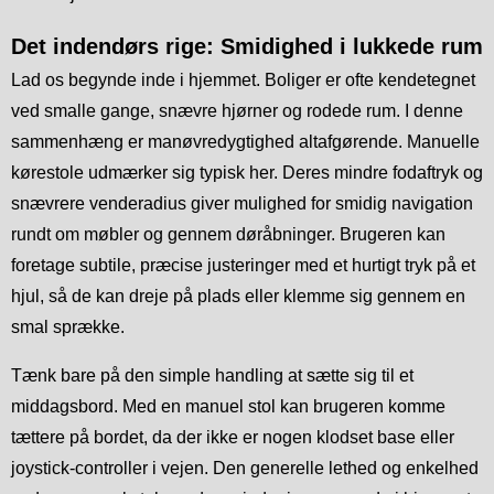
Det indendørs rige: Smidighed i lukkede rum
Lad os begynde inde i hjemmet. Boliger er ofte kendetegnet
ved smalle gange, snævre hjørner og rodede rum. I denne
sammenhæng er manøvredygtighed altafgørende. Manuelle
kørestole udmærker sig typisk her. Deres mindre fodaftryk og
snævrere venderadius giver mulighed for smidig navigation
rundt om møbler og gennem døråbninger. Brugeren kan
foretage subtile, præcise justeringer med et hurtigt tryk på et
hjul, så de kan dreje på plads eller klemme sig gennem en
smal sprække.
Tænk bare på den simple handling at sætte sig til et
middagsbord. Med en manuel stol kan brugeren komme
tættere på bordet, da der ikke er nogen klodset base eller
joystick-controller i vejen. Den generelle lethed og enkelhed