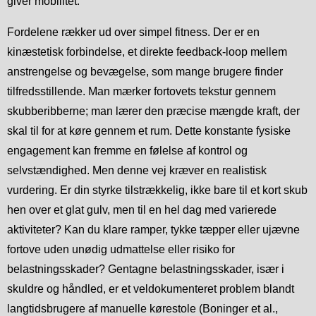
giver mobilitet.
Fordelene rækker ud over simpel fitness. Der er en
kinæstetisk forbindelse, et direkte feedback-loop mellem
anstrengelse og bevægelse, som mange brugere finder
tilfredsstillende. Man mærker fortovets tekstur gennem
skubberibberne; man lærer den præcise mængde kraft, der
skal til for at køre gennem et rum. Dette konstante fysiske
engagement kan fremme en følelse af kontrol og
selvstændighed. Men denne vej kræver en realistisk
vurdering. Er din styrke tilstrækkelig, ikke bare til et kort skub
hen over et glat gulv, men til en hel dag med varierede
aktiviteter? Kan du klare ramper, tykke tæpper eller ujævne
fortove uden unødig udmattelse eller risiko for
belastningsskader? Gentagne belastningsskader, især i
skuldre og håndled, er et veldokumenteret problem blandt
langtidsbrugere af manuelle kørestole (Boninger et al.,