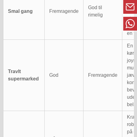
og e
God til
Smal gang
Fremragende
foda
rimelig
give
manu
en fo
En e
køre
joys
muli
Travlt
God
Fremragende
jævn
supermarked
kontr
bev
uden
bela
Kraf
robu
på e