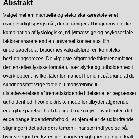
Abstrakt
Valget mellem manuelle og elektriske kørestole er et
mangesidigt spørgsmål, der afhænger af brugerens unikke
kombination af fysiologiske, miljømæssige og psykosociale
faktorer snarere end en universel konsensus. En
undersøgelse af brugernes valg afslører en kompleks
beslutningsproces. De vigtigste afgørende faktorer omfatter
den enkeltes fysiske formåen, især styrke og udholdenhed i
overkroppen, hvilket taler for manuel fremdrift på grund af de
sundhedsmæssige fordele, i modsætning til
tilstedeværelsen af fremadskridende lidelser eller begrænset
udholdenhed, hvor elektriske modeller tilbyder afgørende
energibesparelse. Det daglige brugsmiljø – hvad enten det
er de trange indendørsforhold i et hjem eller de udfordrende
stigninger i det udendørs terræn – har stor indflydelse på,
hvor velegnet en kørestols manøvredygtighed og motorkraft