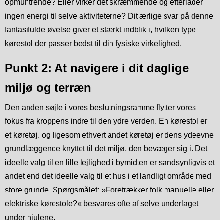
opmuntrende? Eller virker det skræmmende og efterlader
ingen energi til selve aktiviteterne? Dit ærlige svar på denne
fantasifulde øvelse giver et stærkt indblik i, hvilken type
kørestol der passer bedst til din fysiske virkelighed.
Punkt 2: At navigere i dit daglige
miljø og terræn
Den anden søjle i vores beslutningsramme flytter vores
fokus fra kroppens indre til den ydre verden. En kørestol er
et køretøj, og ligesom ethvert andet køretøj er dens ydeevne
grundlæggende knyttet til det miljø, den bevæger sig i. Det
ideelle valg til en lille lejlighed i bymidten er sandsynligvis et
andet end det ideelle valg til et hus i et landligt område med
store grunde. Spørgsmålet: »Foretrækker folk manuelle eller
elektriske kørestole?« besvares ofte af selve underlaget
under hjulene.