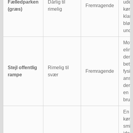
Fælledparken
Dårlig til
uden
Fremragende
(græs)
rimelig
køre
klare
blød
unde
Mot
elim
den
bety
Stejl offentlig
Rimelig til
Fremragende
fysi
rampe
svær
anst
der 
en 
brug
En 
køre
smid