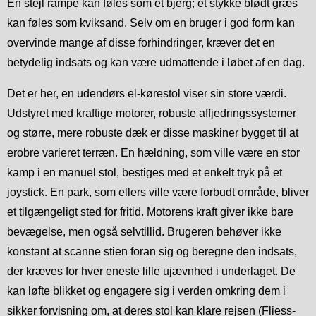
En stejl rampe kan føles som et bjerg; et stykke blødt græs
kan føles som kviksand. Selv om en bruger i god form kan
overvinde mange af disse forhindringer, kræver det en
betydelig indsats og kan være udmattende i løbet af en dag.
Det er her, en udendørs el-kørestol viser sin store værdi.
Udstyret med kraftige motorer, robuste affjedringssystemer
og større, mere robuste dæk er disse maskiner bygget til at
erobre varieret terræn. En hældning, som ville være en stor
kamp i en manuel stol, bestiges med et enkelt tryk på et
joystick. En park, som ellers ville være forbudt område, bliver
et tilgængeligt sted for fritid. Motorens kraft giver ikke bare
bevægelse, men også selvtillid. Brugeren behøver ikke
konstant at scanne stien foran sig og beregne den indsats,
der kræves for hver eneste lille ujævnhed i underlaget. De
kan løfte blikket og engagere sig i verden omkring dem i
sikker forvisning om, at deres stol kan klare rejsen (Fliess-