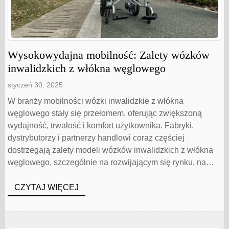
Wysokowydajna mobilność: Zalety wózków
inwalidzkich z włókna węglowego
styczeń 30, 2025
W branży mobilności wózki inwalidzkie z włókna
węglowego stały się przełomem, oferując zwiększoną
wydajność, trwałość i komfort użytkownika. Fabryki,
dystrybutorzy i partnerzy handlowi coraz częściej
dostrzegają zalety modeli wózków inwalidzkich z włókna
węglowego, szczególnie na rozwijającym się rynku, na
którym konsumenci stawiają na lekkie i wydajne
rozwiązania mobilne. Niniejszy dokument badawczy
CZYTAJ WIĘCEJ
zagłębia się w liczne korzyści [...]