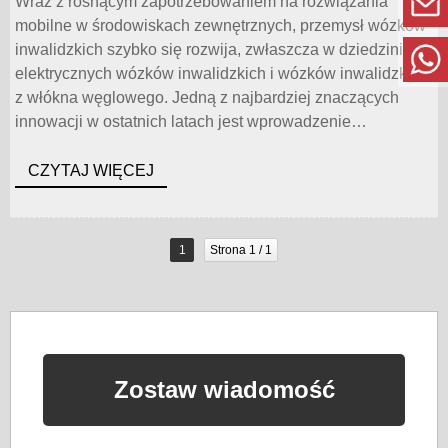
Wraz z rosnącym zapotrzebowaniem na rozwiązania
mobilne w środowiskach zewnętrznych, przemysł wózków
inwalidzkich szybko się rozwija, zwłaszcza w dziedzinie
elektrycznych wózków inwalidzkich i wózków inwalidzkich
z włókna węglowego. Jedną z najbardziej znaczących
innowacji w ostatnich latach jest wprowadzenie
elektrycznych wózków inwalidzkich z włókna węglowego,
które zostały zaprojektowane w celu zaspokojenia potrzeb
CZYTAJ WIĘCEJ
aktywnych osób [...]
1
Strona 1 / 1
Zostaw wiadomość