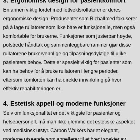
3. Ergonomisk design for pasientkomfort
En annen viktig fordel med lettvektsrollatorer er deres
ergonomiske design. Produsenter som Richallmed fokuserer
på å lage rullatorer som ikke bare er funksjonelle, men også
komfortable for brukerne. Funksjoner som justerbar høyde,
polstrede håndtak og sammenleggbare rammer gjør disse
rullatorene brukervennlige og tilpasningsdyktige til ulike
pasienters behov. Dette er spesielt viktig for pasienter som
kan ha behov for å bruke rullatoren i lengre perioder,
ettersom komforten kan ha direkte innvirkning på hvor
effektiv rehabiliteringen er.
4. Estetisk appell og moderne funksjoner
Selv om funksjonalitet er det viktigste for pasienter og
helsepersonell, må man ikke glemme det estetiske aspektet
ved medisinsk utstyr. Carbon Walkers har et elegant,
moderne utseende som appellerer til et bredt spekter av