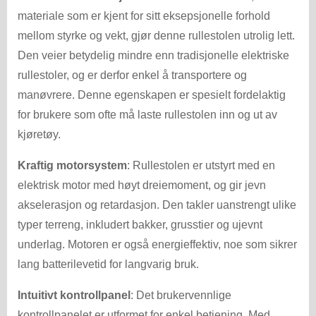
materiale som er kjent for sitt eksepsjonelle forhold
mellom styrke og vekt, gjør denne rullestolen utrolig lett.
Den veier betydelig mindre enn tradisjonelle elektriske
rullestoler, og er derfor enkel å transportere og
manøvrere. Denne egenskapen er spesielt fordelaktig
for brukere som ofte må laste rullestolen inn og ut av
kjøretøy.
Kraftig motorsystem
: Rullestolen er utstyrt med en
elektrisk motor med høyt dreiemoment, og gir jevn
akselerasjon og retardasjon. Den takler uanstrengt ulike
typer terreng, inkludert bakker, grusstier og ujevnt
underlag. Motoren er også energieffektiv, noe som sikrer
lang batterilevetid for langvarig bruk.
Intuitivt kontrollpanel
: Det brukervennlige
kontrollpanelet er utformet for enkel betjening. Med