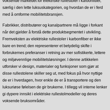
voksende markedet for elektriske rullestoler i karbonfiber,
særlig i den lette luksuskategorien, og hvordan de er i ferd
med å omforme mobilitetsbransjen.
Fabrikker, distributører og kanalpartnere må ligge i forkant
når det gjelder å forstå dette produktsegmentet i utvikling.
Fremveksten av elektriske rullestoler i karbonfiber er ikke
bare en trend; den representerer et betydelig skifte i
forbrukernes preferanser i retning av mer sofistikerte, lettere
og miljøvennlige mobilitetsløsninger. I denne artikkelen
utforsker vi design, materialer og funksjoner som gjør at
disse rullestolene skiller seg ut, med fokus på hvor nyttige
de er i hverdagen, hvor enkle de er å transportere og den
luksuriøse følelsen de gir brukerne. I tillegg vil interne lenker
gi dypere innsikt i elektriske rullestolmodeller og deres
voksende bruksområder.