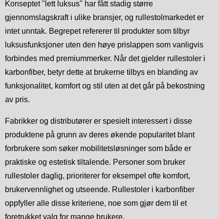
Konseptet "lett luksus" har fått stadig større
gjennomslagskraft i ulike bransjer, og rullestolmarkedet er
intet unntak. Begrepet refererer til produkter som tilbyr
luksusfunksjoner uten den høye prislappen som vanligvis
forbindes med premiummerker. Når det gjelder rullestoler i
karbonfiber, betyr dette at brukerne tilbys en blanding av
funksjonalitet, komfort og stil uten at det går på bekostning
av pris.
Fabrikker og distributører er spesielt interessert i disse
produktene på grunn av deres økende popularitet blant
forbrukere som søker mobilitetsløsninger som både er
praktiske og estetisk tiltalende. Personer som bruker
rullestoler daglig, prioriterer for eksempel ofte komfort,
brukervennlighet og utseende. Rullestoler i karbonfiber
oppfyller alle disse kriteriene, noe som gjør dem til et
foretrukket valg for mange brukere.