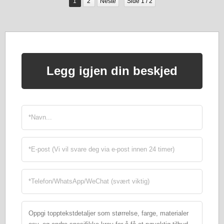
1
2
Neste
Side 1 / 2
Legg igjen din beskjed