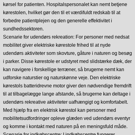
kørsel for patienten. Hospitalspersonalet kan nemt betjene
kørestolen, hvilket gør den til et værdifuldt redskab til at
forbedre patientplejen og den generelle effektivitet i
sundhedssektoren.
Scenarie for udendørs rekreation: For personer med nedsat
mobilitet giver elektriske kørestole frihed til at nyde
udendørs aktiviteter som skovture, gåture i naturen og besøg
i parker. Disse kørestole er udstyret med slidstærke dæk, der
kan navigere i forskellige terræner, så brugerne nemt kan
udforske naturstier og naturskønne veje. Den elektriske
kørestols batteridrevne motor giver den nødvendige fremdrift
til at tilbagelægge lange afstande, så brugerne kan deltage i
udendørs rekreative aktiviteter uafhængigt og komfortabelt.
Med hjælp fra en elektrisk kørestol kan personer med
mobilitetsudfordringer opleve glæden ved udendørs eventyr
og komme i kontakt med naturen på en meningsfuld måde.
Scenarie for indkøbscentre: I indkøbscentre fungerer