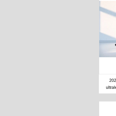
202
ultra
wó
w