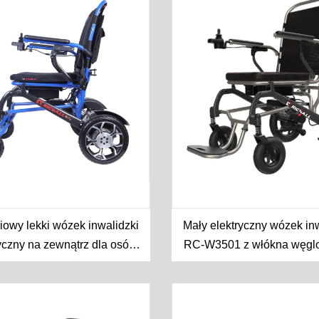
iowy lekki wózek inwalidzki
Mały elektryczny wózek in
yczny na zewnątrz dla osób
RC-W3501 z włókna węgl
starszych
aluminium