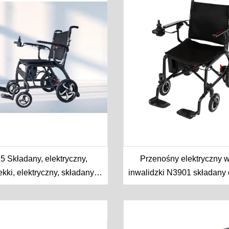
5 Składany, elektryczny,
Przenośny elektryczny 
lekki, elektryczny, składany
inwalidzki N3901 składany 
zek inwalidzki z włókna
starszych
ęglowego na sprzedaż