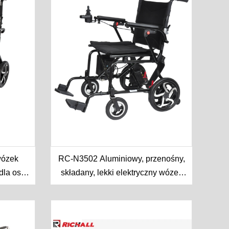
wózek
RC-N3502 Aluminiowy, przenośny,
dla osób
składany, lekki elektryczny wózek
inwalidzki do wnętrz