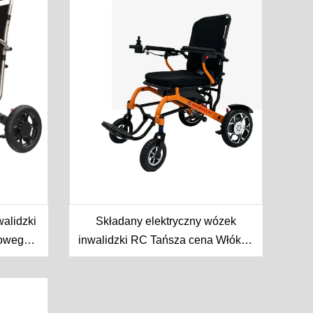
walidzki
Składany elektryczny wózek
owego i
inwalidzki RC Tańsza cena Włókno
węglowe + stop aluminium
Najlepszy lekki składany
elektryczny wózek inwalidzki