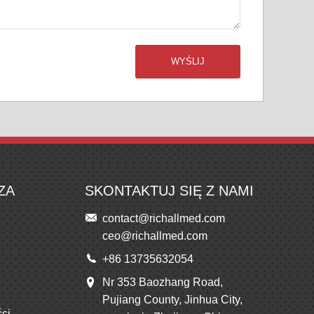
WYŚLIJ
ZA
SKONTAKTUJ SIĘ Z NAMI
contact@richallmed.com
ceo@richallmed.com
+86 13735632054
Nr 353 Baozhang Road,
Pujiang County, Jinhua City,
ści