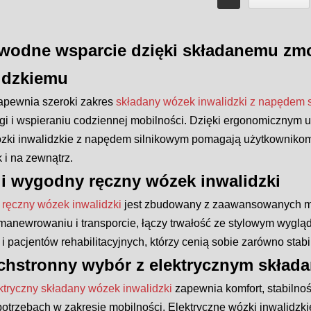
wodne wsparcie dzięki składanemu z
idzkiemu
zapewnia szeroki zakres
składany wózek inwalidzki z napędem 
i i wspieraniu codziennej mobilności. Dzięki ergonomicznym u
zki inwalidzkie z napędem silnikowym pomagają użytkownikom 
 i na zewnątrz.
 i wygodny ręczny wózek inwalidzki
i ręczny wózek inwalidzki
jest zbudowany z zaawansowanych mat
manewrowaniu i transporcie, łączy trwałość ze stylowym wyglą
i pacjentów rehabilitacyjnych, którzy cenią sobie zarówno stabi
hstronny wybór z elektrycznym skład
ktryczny składany wózek inwalidzki
zapewnia komfort, stabilno
otrzebach w zakresie mobilności. Elektryczne wózki inwalidzki