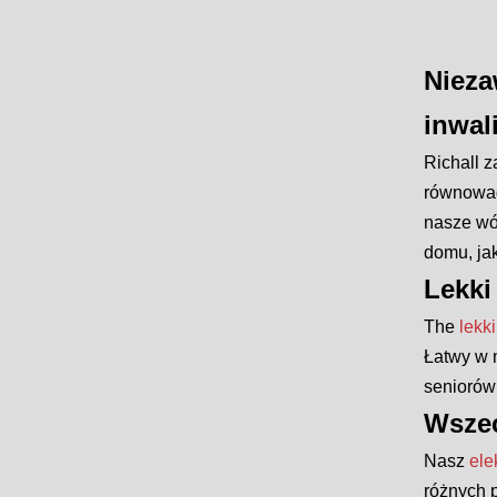
Nieza
inwal
Richall 
równowag
nasze wó
domu, jak
Lekki
The
lekk
Łatwy w 
seniorów 
Wszec
Nasz
ele
różnych p