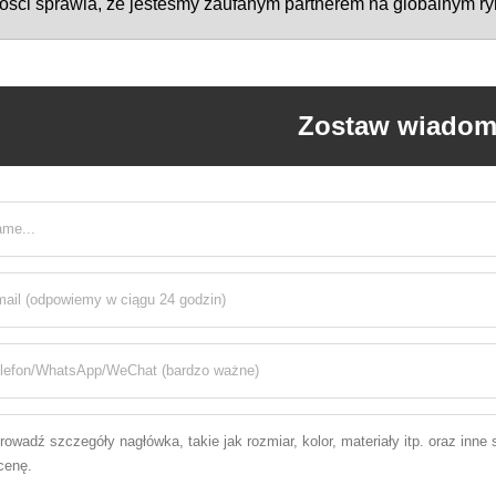
ości sprawia, że jesteśmy zaufanym partnerem na globalnym r
Zostaw wiado