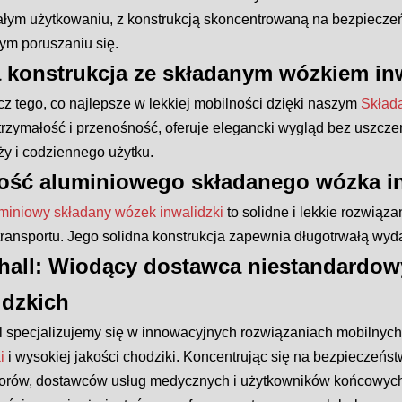
ałym użytkowaniu, z konstrukcją skoncentrowaną na bezpieczeńs
ym poruszaniu się.
 konstrukcja ze składanym wózkiem i
z tego, co najlepsze w lekkiej mobilności dzięki naszym
Skład
rzymałość i przenośność, oferuje elegancki wygląd bez uszczerb
ży i codziennego użytku.
ość aluminiowego składanego wózka i
miniowy składany wózek inwalidzki
to solidne i lekkie rozwiąz
 transportu. Jego solidna konstrukcja zapewnia długotrwałą wy
hall: Wiodący dostawca niestandardo
idzkich
l specjalizujemy się w innowacyjnych rozwiązaniach mobilnyc
i
i wysokiej jakości chodziki. Koncentrując się na bezpieczeństw
torów, dostawców usług medycznych i użytkowników końcowych 