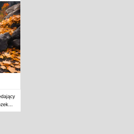
edający
ózek
lowego