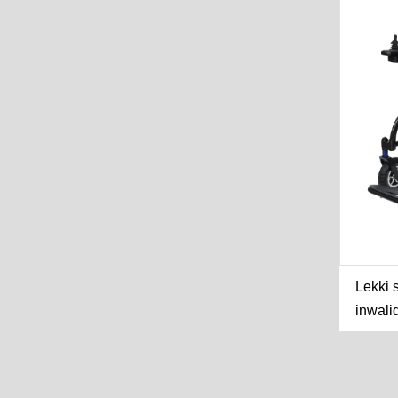
Lekki 
inwali
Skł
i