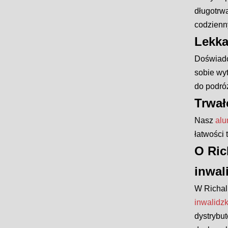
długotrw
codzienn
Lekka
Doświadc
sobie wyt
do podró
Trwał
Nasz
alu
łatwości
O Ric
inwal
W Richal
inwalidzk
dystrybu