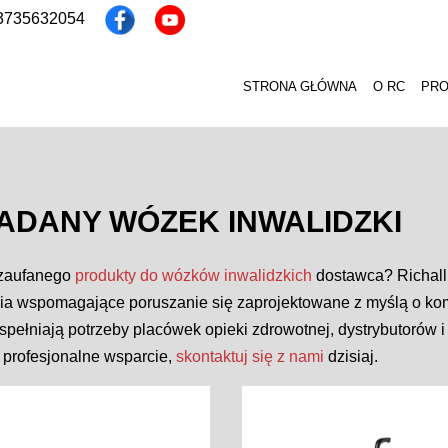
13735632054
STRONA GŁÓWNA
O RC
PR
ADANY WÓZEK INWALIDZKI
zaufanego
produkty do wózków inwalidzkich
dostawca? Richall 
ia wspomagające poruszanie się zaprojektowane z myślą o komfo
 spełniają potrzeby placówek opieki zdrowotnej, dystrybutorów
 profesjonalne wsparcie,
skontaktuj się z nami
dzisiaj.