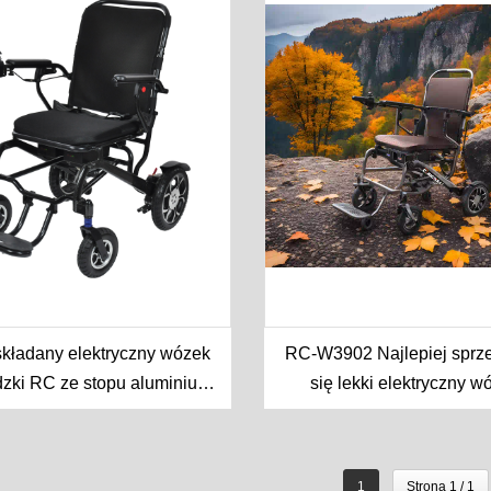
składany elektryczny wózek
RC-W3902 Najlepiej sprz
dzki RC ze stopu aluminium
się lekki elektryczny w
adany elektryczny wózek
inwalidzki z włókna węg
nwalidzki dla dorosłych
1
Strona 1 / 1