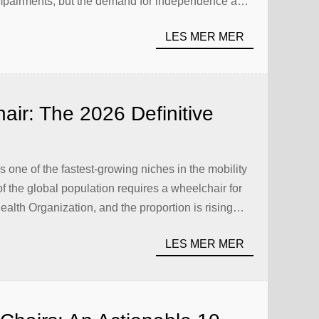
impairments, but the demand for independence and
n. Manual wheelchairs require upper body strength
LES MER MER
ir: The 2026 Definitive
s — 10 Key Factors,
st Analysis
 one of the fastest-growing niches in the mobility
f the global population requires a wheelchair for
ealth Organization, and the proportion is rising
butors and procurement professionals in Europe,
LES MER MER