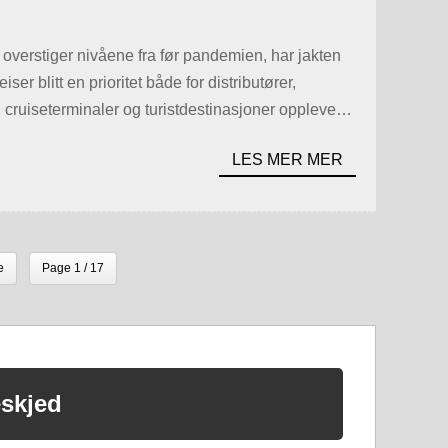
r i 2026: Ekspertenes valg,
 og innovasjoner innen
 overstiger nivåene fra før pandemien, har jakten
iser blitt en prioritet både for distributører,
, cruiseterminaler og turistdestinasjoner opplever
reisende som nekter å la mobilitetsutfordringer
LES MER MER
attende guiden er […]
e
Page 1 / 17
eskjed