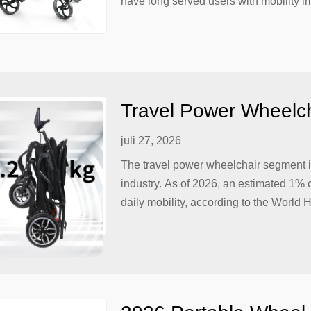
have long served users with mobility 
active lifestyles has driven innovatio
or a caregiver, limiting travel […]
Travel Power Wheelcha
Guide for Distributor
juli 27, 2026
Compliance Tips & Co
The travel power wheelchair segment is
industry. As of 2026, an estimated 1% o
daily mobility, according to the World H
due to aging demographics. For distri
Australia, and […]