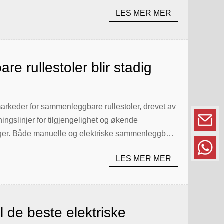
l growth rate (CAGR) of 8.2% since 2022. Aging
LES MER MER
he […]
e rullestoler blir stadig
 europeiske markedet
 markeder for sammenleggbare rullestoler, drevet av
ingslinjer for tilgjengelighet og økende
ninger. Både manuelle og elektriske sammenleggbare
s, rehabiliteringssentre, i hjemmetjenesten, på
LES MER MER
elen i markedet fortsetter å vokse ettersom brukerne
l de beste elektriske