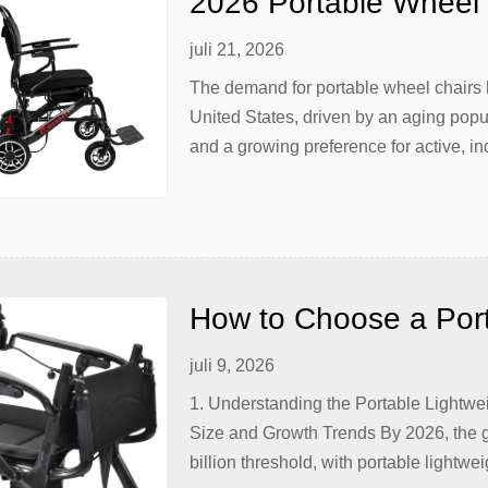
2026 Portable Wheel 
Point Guide for Whol
juli 21, 2026
The demand for portable wheel chairs 
United States, driven by an aging popul
and a growing preference for active, in
wheelchair market is projected to exce
models accounting for over 40% […]
How to Choose a Porta
Wheelchair in 2026: T
juli 9, 2026
to Carbon Fiber, Alu
1. Understanding the Portable Lightwe
Size and Growth Trends By 2026, the g
billion threshold, with portable lightwe