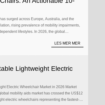
Chairs: An Actionable 10-
esale Buyers
has surged across Europe, Australia, and the
ation, rising prevalence of mobility impairments,
dependent lifestyles. In 2026, the global
ed USD 12 billion, with portable and lightweight
LES MER MER
ble Lightweight Electric
he Ultimate Dealer’s Guide
minum, and Foldable Models
ight Electric Wheelchair Market in 2026 Market
lobal mobility aids market has crossed the US$12
ight electric wheelchairs representing the fastest-