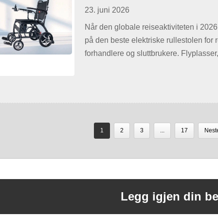
rullestolene for reise
23. juni 2026
flyselskapenes regler
Når den globale reiseaktiviteten i 2026
på den beste elektriske rullestolen for re
karbonfiber
forhandlere og sluttbrukere. Flyplasser
et passasjertrykk uten sidestykke, med 
begrense sine opplevelser. Denne omf
1
2
3
...
17
Nest
Legg igjen din b