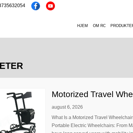
13735632054
HJEM
OM RC
PRODUKTE
ETER
Motorized Travel Whe
B2B Sourcing Guide fo
august 6, 2026
What Is a Motorized Travel Wheelchair
Portable Electric Wheelchairs: From Ma