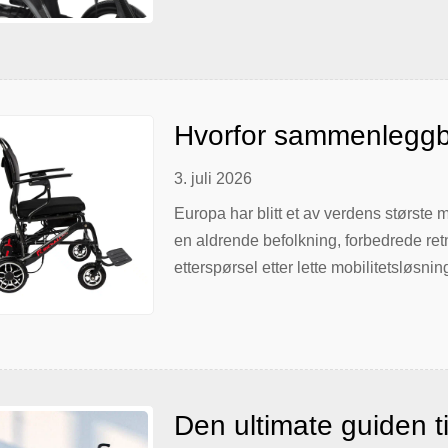
growing segment at a compound annua
populations in Europe, Australia, and t
Hvorfor sammenleggbar
mer populære på det
3. juli 2026
Europa har blitt et av verdens største
en aldrende befolkning, forbedrede retn
etterspørsel etter lette mobilitetsløs
rullestoler er i utstrakt bruk på sykehu
reiser og i daglig mobilitet. Etterspørs
prioriterer bærbarhet, […]
Den ultimate guiden ti