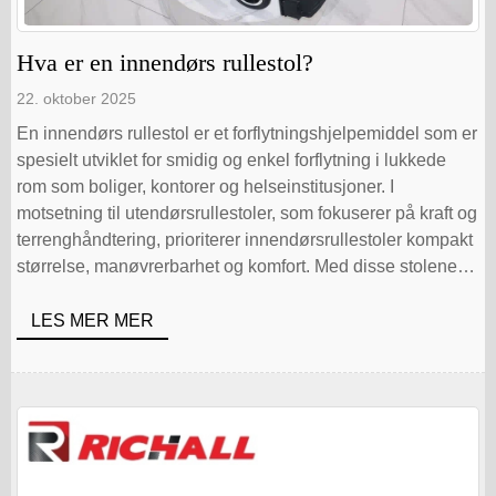
Hva er en innendørs rullestol?
22. oktober 2025
En innendørs rullestol er et forflytningshjelpemiddel som er
spesielt utviklet for smidig og enkel forflytning i lukkede
rom som boliger, kontorer og helseinstitusjoner. I
motsetning til utendørsrullestoler, som fokuserer på kraft og
terrenghåndtering, prioriterer innendørsrullestoler kompakt
størrelse, manøvrerbarhet og komfort. Med disse stolene
kan brukerne navigere i trange korridorer, døråpninger og
møbelarrangementer med [...].
LES MER MER