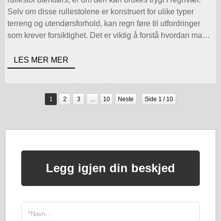
Selv om disse rullestolene er konstruert for ulike typer
terreng og utendørsforhold, kan regn føre til utfordringer
som krever forsiktighet. Det er viktig å forstå hvordan man
bruker stolen i vått [...].
LES MER MER
1
2
3
...
10
Neste
Side 1 / 10
Legg igjen din beskjed