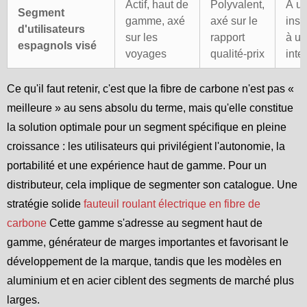
Actif, haut de
Polyvalent,
À u
Segment
gamme, axé
axé sur le
inst
d'utilisateurs
sur les
rapport
à u
espagnols visé
voyages
qualité-prix
inte
Ce qu'il faut retenir, c'est que la fibre de carbone n'est pas «
meilleure » au sens absolu du terme, mais qu'elle constitue
la solution optimale pour un segment spécifique en pleine
croissance : les utilisateurs qui privilégient l'autonomie, la
portabilité et une expérience haut de gamme. Pour un
distributeur, cela implique de segmenter son catalogue. Une
stratégie solide
fauteuil roulant électrique en fibre de
carbone
Cette gamme s'adresse au segment haut de
gamme, générateur de marges importantes et favorisant le
développement de la marque, tandis que les modèles en
aluminium et en acier ciblent des segments de marché plus
larges.