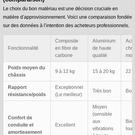
Le choix du bon matériau est une décision cruciale en
matière d'approvisionnement. Voici une comparaison fondée
sur des données à l'intention des acheteurs professionnels.
Composite
Aluminium
Acie
Fonctionnalité
en fibre de
de haute
chr
carbone
qualité
mol
Poids moyen du
9 à 12 kg
15 à 20 kg
22 à
châssis
Rapport
Exceptionnel
Très bon
Bon
résistance/poids
(Le meilleur)
Moyen
(sensible
Confort de
aux
Bien
conduite et
Excellent
vibrations
lour
amortissement