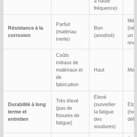
à haute
fréquence)
Méd
Parfait
Résistance à la
Bon
(néc
(matériau
corrosion
(anodisé)
un
inerte)
revê
Coûts
initiaux de
matériaux et
Haut
Moy
de
fabrication
Élevé
Très élevé
Durabilité à long
(surveiller
Éta
(pas de
terme et
la fatigue
(roui
fissures de
entretien
des
défo
fatigue)
soudures)