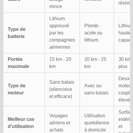
résist
mince
Lithium
approuvé
Plomb-
Lithiu
Type de
par les
acide ou
haute
batterie
compagnies
lithium
capaci
aériennes
Portée
15 km - 20
20 km - 25
30 km 
maximale
km
km
plus
Deux
Sans balais
Type de
Avec ou
moteur
(silencieux
moteur
sans balais
couple
et efficace)
élevé
Surfac
Voyages
Utilisation
Meilleur cas
extéri
aériens et
quotidienne
d'utilisation
et
achats
à domicile