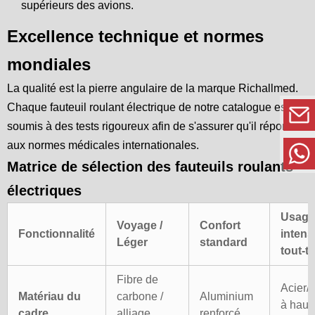
supérieurs des avions.
Excellence technique et normes
mondiales
La qualité est la pierre angulaire de la marque Richallmed.
Chaque fauteuil roulant électrique de notre catalogue est
soumis à des tests rigoureux afin de s'assurer qu'il répond
aux normes médicales internationales.
Matrice de sélection des fauteuils roulants
électriques
Usage
Voyage /
Confort
Fonctionnalité
intensi
Léger
standard
tout-te
Fibre de
Acier/a
Matériau du
carbone /
Aluminium
à haut
cadre
alliage
renforcé