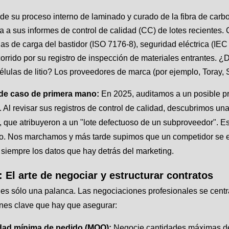
de su proceso interno de laminado y curado de la fibra de carb
 a sus informes de control de calidad (CC) de lotes recientes.
as de carga del bastidor (ISO 7176-8), seguridad eléctrica (IEC 
orrido por su registro de inspección de materiales entrantes. 
células de litio? Los proveedores de marca (por ejemplo, Toray,
de caso de primera mano:
En 2025, auditamos a un posible p
 Al revisar sus registros de control de calidad, descubrimos una
, que atribuyeron a un "lote defectuoso de un subproveedor". Es
ro. Nos marchamos y más tarde supimos que un competidor se en
 siempre los datos que hay detrás del marketing.
: El arte de negociar y estructurar contratos
 es sólo una palanca. Las negociaciones profesionales se cent
nes clave que hay que asegurar:
dad mínima de pedido (MOQ):
Negocie cantidades máximas de