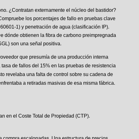
ono. ¿Contratan externamente el núcleo del bastidor?
 Compruebe los porcentajes de fallo en pruebas clave
60601-1) y penetración de agua (clasificación IP).
¿De dónde obtienen la fibra de carbono preimpregnada
 SGL) son una señal positiva.
roveedor que presumía de una producción interna
 tasa de fallos del 15% en las pruebas de resistencia
to revelaba una falta de control sobre su cadena de
frentaba a retiradas masivas de esa misma fábrica.
ran en el Coste Total de Propiedad (CTP).
 compra escalonadas. Una estructura de precios