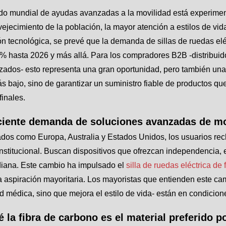
do mundial de ayudas avanzadas a la movilidad está experiment
vejecimiento de la población, la mayor atención a estilos de vi
n tecnológica, se prevé que la demanda de sillas de ruedas el
 hasta 2026 y más allá. Para los compradores B2B -distribuido
zados- esto representa una gran oportunidad, pero también una 
s bajo, sino de garantizar un suministro fiable de productos q
finales.
ciente demanda de soluciones avanzadas de mo
dos como Europa, Australia y Estados Unidos, los usuarios rec
nstitucional. Buscan dispositivos que ofrezcan independencia, es
idiana. Este cambio ha impulsado el
silla de ruedas eléctrica de
a aspiración mayoritaria. Los mayoristas que entienden este ca
 médica, sino que mejora el estilo de vida- están en condicion
 la fibra de carbono es el material preferido p