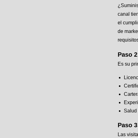
¿Suminist
canal tie
el cumpli
de market
requisitos
Paso 2
Es su pri
Licenc
Certif
Carter
Experi
Salud 
Paso 3
Las visit