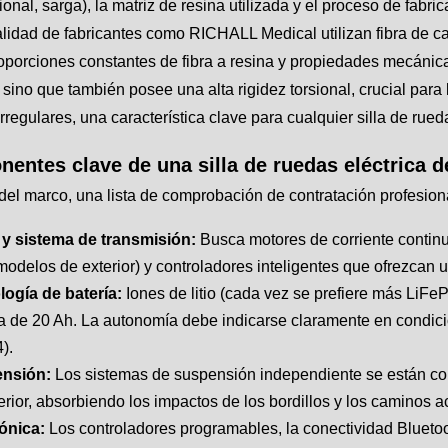
ional, sarga), la matriz de resina utilizada y el proceso de fabri
alidad de fabricantes como RICHALL Medical utilizan fibra de 
oporciones constantes de fibra a resina y propiedades mecánic
, sino que también posee una alta rigidez torsional, crucial para 
irregulares, una característica clave para cualquier silla de rue
entes clave de una silla de ruedas eléctrica d
del marco, una lista de comprobación de contratación profesiona
 y sistema de transmisión:
Busca motores de corriente contin
modelos de exterior) y controladores inteligentes que ofrezcan 
logía de batería:
Iones de litio (cada vez se prefiere más LiFe
 de 20 Ah. La autonomía debe indicarse claramente en condic
).
nsión:
Los sistemas de suspensión independiente se están co
erior, absorbiendo los impactos de los bordillos y los caminos 
rónica:
Los controladores programables, la conectividad Bluetoo