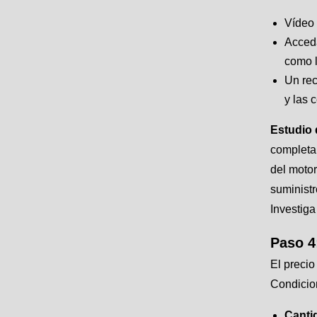
Vídeo 
Acceda
como l
Un rec
y las 
Estudio 
completa.
del motor
suminist
Investiga
Paso 4
El precio
Condicio
Canti