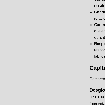
escalo
Condi
relaci
Garan
que es
durant
Respo
respon
fabric
Capít
Comprende
Desglo
Una silla
(porcent