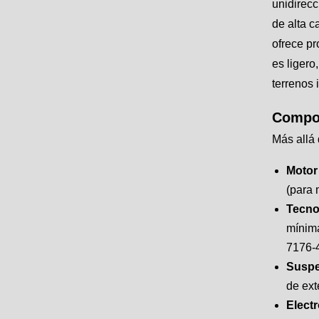
unidirecc
de alta c
ofrece pr
es ligero
terrenos 
Compon
Más allá 
Motor
(para 
Tecno
mínima
7176-4
Suspe
de ext
Elect