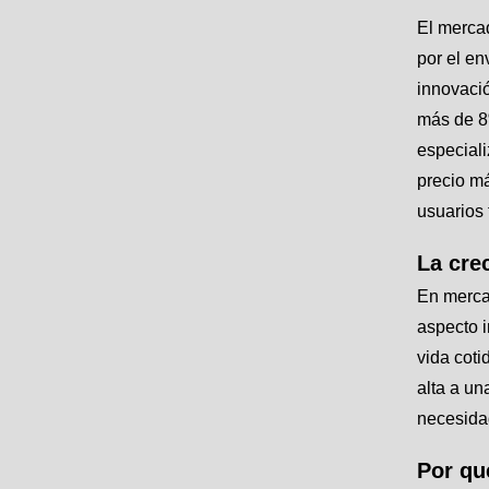
El merca
por el en
innovació
más de 8%
especiali
precio má
usuarios 
La cre
En merca
aspecto i
vida cot
alta a un
necesidad
Por qué