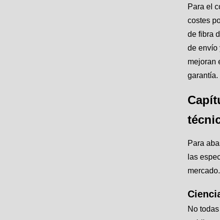
Para el c
costes po
de fibra 
de envío 
mejoran e
garantía.
Capít
técni
Para abas
las espec
mercado.
Cienci
No todas 