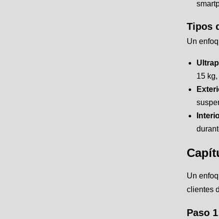
smartp
Tipos 
Un enfoqu
Ultrap
15 kg,
Exteri
suspen
Interi
durant
Capít
Un enfoqu
clientes 
Paso 1