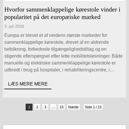
Hvorfor sammenklappelige kørestole vinder i
popularitet på det europæiske marked
3. juli 2026
Europa er blevet et af verdens største markeder for
sammenklappelige kørestole, drevet af en aldrende
befolkning, forbedrede tilgængelighedstiltag og en
stigende efterspørgsel efter lette mobilitetsløsninger. Både
manuelle og elektriske sammenklappelige kørestole er
udbredt i brug på hospitaler, i rehabiliteringscentre, i
hjemmeplejen, på rejser og i forbindelse med daglig
mobilitet. Efterspørgslen på markedet fortsætter med at
LÆS MERE MERE
stige, da brugerne prioriterer bærbarhed, […]
1
2
3
...
15
Næste
Side 1 / 15